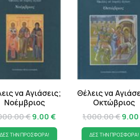
εις να Αγιάσεις;
Θέλεις να Αγιάσε
Νοέμβριος
Οκτώβριος
Original
Η
Origi
,000.00
€
9.00
€
1,000.00
€
9.0
α
price
τρέχουσα
price
ΔΕΣ ΤΗΝ ΠΡΟΣΦΟΡΑ!
ΔΕΣ ΤΗΝ ΠΡΟΣΦΟΡΑ!
was:
τιμή
was: