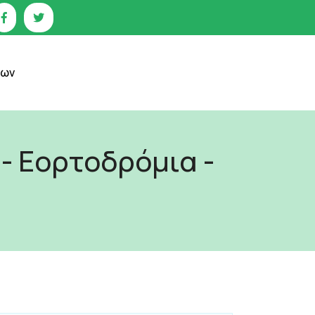
ίων
- Εορτοδρόμια -