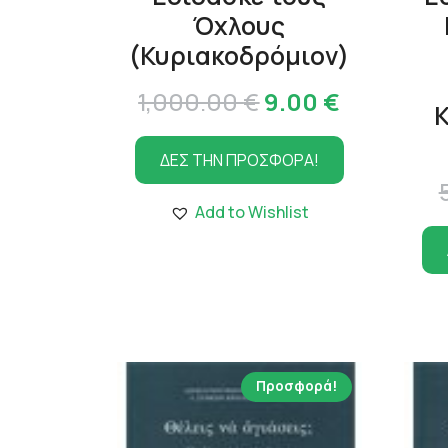
Όχλους
(Κυριακοδρόμιον)
Original
Η
1,000.00
€
9.00
€
price
τρέχουσ
ΔΕΣ ΤΗΝ ΠΡΟΣΦΟΡΑ!
was:
τιμή
1,000.00 €.
είναι:
Add to Wishlist
9.00 €.
Προσφορά!