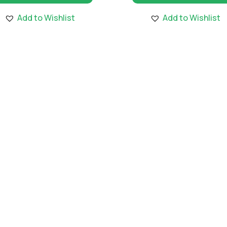
1,000.00 €.
είναι:
1,000
Add to Wishlist
Add to Wishlist
9.00 €.