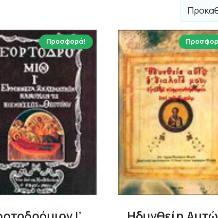
Προσφορά!
Προσφορ
ορτοδρόμιον Ι’ .
Ηδυνθείη Αυτώ