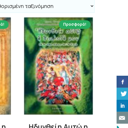
ά!
Προσφορά!
 η
Ηδυνθείη Αυτώ η