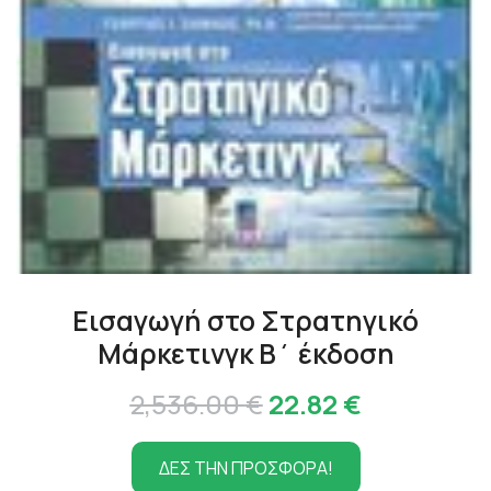
Εισαγωγή στο Στρατηγικό
Μάρκετινγκ Β΄ έκδοση
Original
Η
2,536.00
€
22.82
€
price
τρέχουσα
ΔΕΣ ΤΗΝ ΠΡΟΣΦΟΡΑ!
was:
τιμή