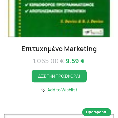
Επιτυχημένο Marketing
Original
Η
1,065.00
€
9.59
€
price
τρέχουσα
ΔΕΣ ΤΗΝ ΠΡΟΣΦΟΡΑ!
was:
τιμή
1,065.00 €.
είναι:
Add to Wishlist
9.59 €.
Προσφορά!