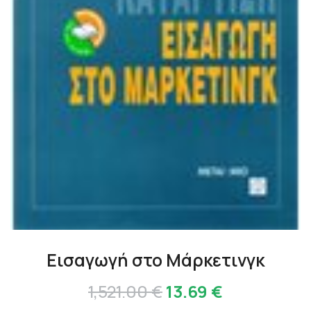
Εισαγωγή στο Μάρκετινγκ
Original
Η
1,521.00
€
13.69
€