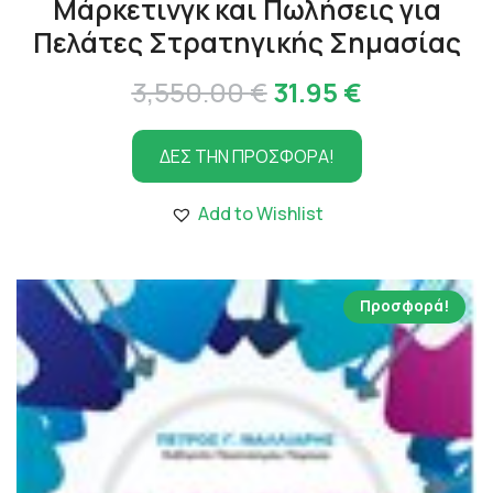
Μάρκετινγκ και Πωλήσεις για
Πελάτες Στρατηγικής Σημασίας
Original
Η
3,550.00
€
31.95
€
price
τρέχουσα
ΔΕΣ ΤΗΝ ΠΡΟΣΦΟΡΑ!
was:
τιμή
3,550.00 €.
είναι:
Add to Wishlist
31.95 €.
Προσφορά!