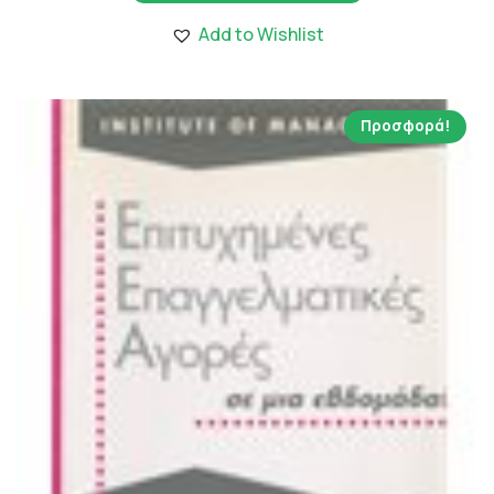
2,536.00 €.
είναι:
Add to Wishlist
22.82 €.
Προσφορά!