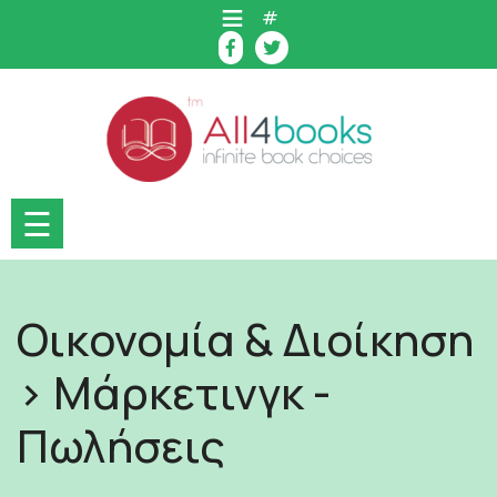
Skip
#
to
content
☰
Οικονομία & Διοίκηση
> Μάρκετινγκ -
Πωλήσεις