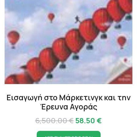
Εισαγωγή στο Μάρκετινγκ και την
Έρευνα Αγοράς
Original
Η
6,500.00
€
58.50
€
price
τρέχουσα