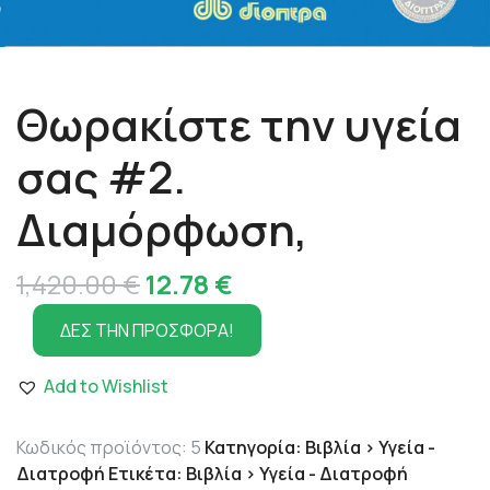
Θωρακίστε την υγεία
σας #2.
Διαμόρφωση,
Original
Η
1,420.00
€
12.78
€
price
τρέχουσα
ΔΕΣ ΤΗΝ ΠΡΟΣΦΟΡΑ!
was:
τιμή
Add to Wishlist
1,420.00 €.
είναι:
12.78 €.
Κωδικός προϊόντος:
5
Κατηγορία:
Βιβλία > Υγεία -
Διατροφή
Ετικέτα:
Βιβλία > Υγεία - Διατροφή