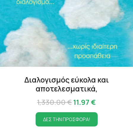
Διαλογισμός εύκολα και
αποτελεσματικά,
Original
Η
1,330.00
€
11.97
€
price
τρέχουσα
ΔΕΣ ΤΗΝ ΠΡΟΣΦΟΡΑ!
was:
τιμή