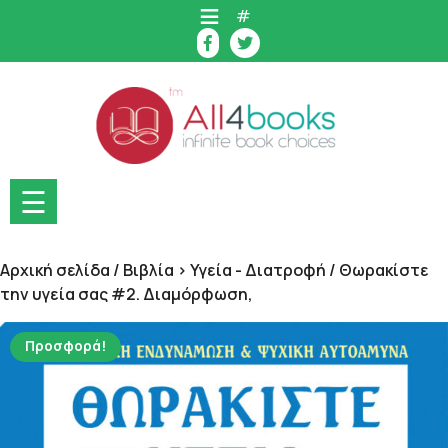
Skip
#
to
content
☰
Αρχική σελίδα
/
Βιβλία > Υγεία - Διατροφή
/ Θωρακίστε
την υγεία σας #2. Διαμόρφωση,
Προσφορά!