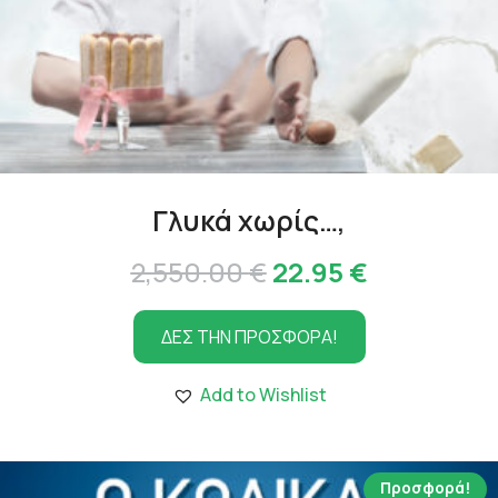
Γλυκά χωρίς…,
Original
Η
2,550.00
€
22.95
€
price
τρέχουσα
ΔΕΣ ΤΗΝ ΠΡΟΣΦΟΡΑ!
was:
τιμή
2,550.00 €.
είναι:
Add to Wishlist
22.95 €.
Προσφορά!