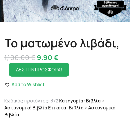
Το ματωμένο λιβάδι,
Original
Η
1,100.00
€
9.90
€
price
τρέχουσα
ΔΕΣ ΤΗΝ ΠΡΟΣΦΟΡΑ!
was:
τιμή
Add to Wishlist
1,100.00 €.
είναι:
9.90 €.
Κωδικός προϊόντος:
372
Κατηγορία:
Βιβλία >
Αστυνομικά Βιβλία
Ετικέτα:
Βιβλία > Αστυνομικά
Βιβλία