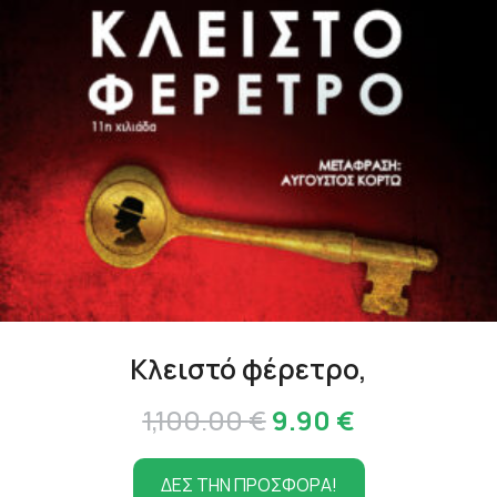
Κλειστό φέρετρο,
Original
Η
1,100.00
€
9.90
€
price
τρέχουσα
ΔΕΣ ΤΗΝ ΠΡΟΣΦΟΡΑ!