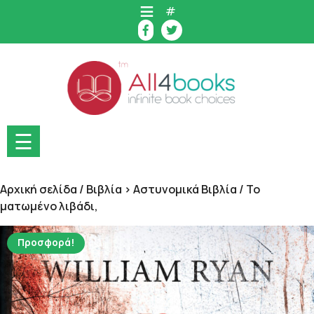
Skip
#
to
content
☰
Αρχική σελίδα
/
Βιβλία > Αστυνομικά Βιβλία
/ Το
ματωμένο λιβάδι,
Προσφορά!