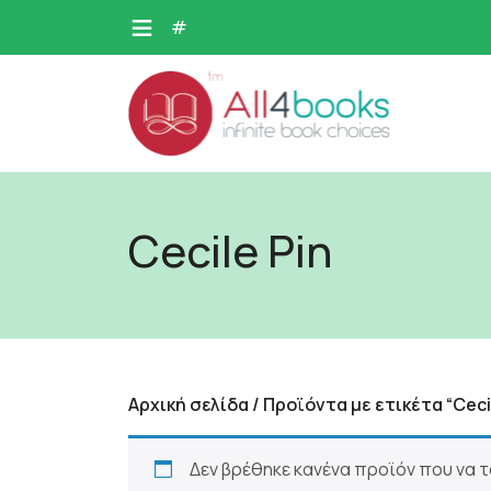
Skip
#
to
content
Cecile Pin
Αρχική σελίδα
/ Προϊόντα με ετικέτα “Cecil
Δεν βρέθηκε κανένα προϊόν που να τα