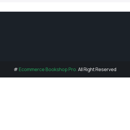
#
Ecommerce Bookshop Pro.
All Right Reserved