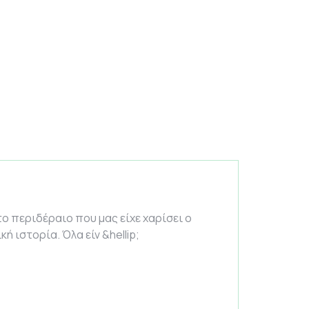
ο περιδέραιο που μας είχε χαρίσει ο
ή ιστορία. Όλα είν &hellip;