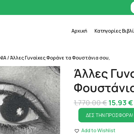
Αρχική
Κατηγορίες Βιβλ
ΝΙΑ
/ Άλλες Γυναίκες Φοράνε τα Φουστάνια σου,
Άλλες Γυν
Φουστάνια
Origina
1,770.00
€
15.93
€
price
ΔΕΣ ΤΗΝ ΠΡΟΣΦΟΡΑ!
was:
Add to Wishlist