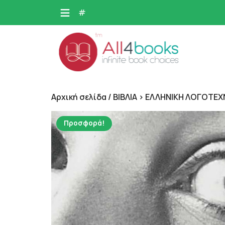
Skip
#
to
content
Αρχική σελίδα
/
ΒΙΒΛΙΑ > ΕΛΛΗΝΙΚΗ ΛΟΓΟΤΕΧ
Προσφορά!