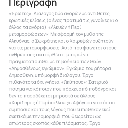
Περιγραφή
«Έρωτες»: Διάλογος δύο ανδρών με αντίθετες
ερωτικές κλίσεις (ο ένας προτιμά τις γυναίκες κι ο
άλλος τα αγόρια). «Αλκυών ή Περί
μεταμορφώσεων»: Με αφορμή τον μύθο της
Αλκυόνας, ο Σωκράτης και ο Χαιρεφών συζητούν
για τις μεταμορφώσεις. Αυτό που φαίνεται στους
ανθρώπους ακατόρθωτο, μπορεί να
πραγματοποιηθεί με τη βοήθεια των θεών.
«Δημοσθένους εγκώμιον»: Εγκώμιο του ρήτορα
Δημοσθένη, υπό μορφή διαλόγου. Έργο
πιθανότατα όχι γνήσιο. «Ωκύπους»: Σατιρικό
ποίημα για κάποιον που πάσχει από ποδάγρα και
δεν το παραδέχεται μπροστά σε άλλους.
«Χαρίδημος ή Περί κάλλους»: Αφήγηση για κάποιο
συμπόσιο και τους λόγους που ειπώθηκαν εκεί
σχετικά με την ομορφιά, που θεωρείται ως
απώτερος σκοπός κάθε πλάσματος. Έργο