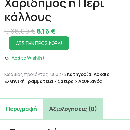
Χαρίδημος ή Περί
κάλλους
Original
Η
1,166.00
€
8.16
€
price
τρέχουσα
ΔΕΣ ΤΗΝ ΠΡΟΣΦΟΡΑ!
was:
τιμή
Add to Wishlist
1,166.00 €.
είναι:
8.16 €.
Κωδικός προϊόντος:
000273
Κατηγορία:
Αρχαία
Ελληνική Γραμματεία > Σάτιρα > Λουκιανός
Περιγραφή
Αξιολογήσεις (0)