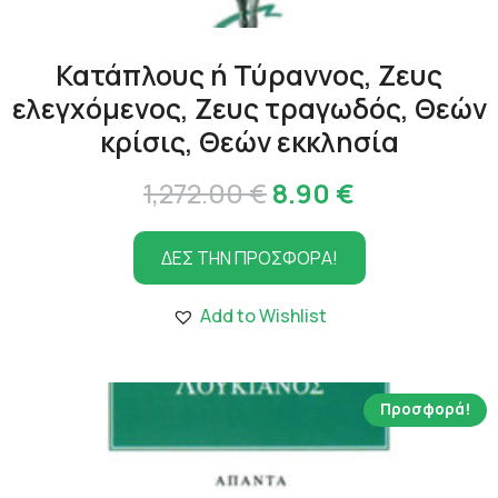
Κατάπλους ή Τύραννος, Ζευς
ελεγχόμενος, Ζευς τραγωδός, Θεών
κρίσις, Θεών εκκλησία
Original
Η
1,272.00
€
8.90
€
price
τρέχουσα
ΔΕΣ ΤΗΝ ΠΡΟΣΦΟΡΑ!
was:
τιμή
1,272.00 €.
είναι:
Add to Wishlist
8.90 €.
Προσφορά!