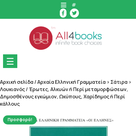
Skip
#
to
content
☰
Αρχική σελίδα
/
Αρχαία Ελληνική Γραμματεία > Σάτιρα >
Λουκιανός
/ Έρωτες, Αλκυών ή Περί μεταμορφώσεων,
Δημοσθένους εγκώμιον, Ωκύπους, Χαρίδημος ή Περί
κάλλους
Προσφορά!