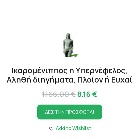
Ικαρομένιππος ή Υπερνέφελος,
Αληθή διηγήματα, Πλοίον ή Ευχαί
Original
Η
1,166.00
€
8.16
€
price
τρέχουσα
ΔΕΣ ΤΗΝ ΠΡΟΣΦΟΡΑ!
was:
τιμή
1,166.00 €.
είναι:
Add to Wishlist
8.16 €.