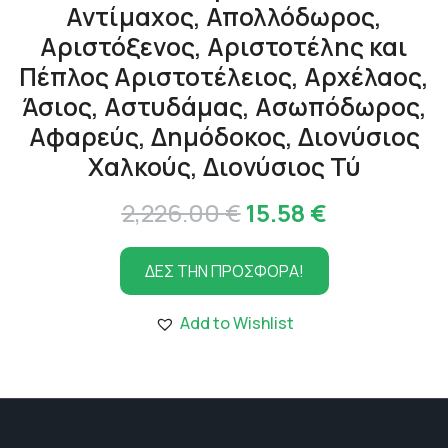
Αντίμαχος, Απολλόδωρος,
Αριστόξενος, Αριστοτέλης και
Πέπλος Αριστοτέλειος, Αρχέλαος,
Άσιος, Αστυδάμας, Ασωπόδωρος,
Αφαρεύς, Δημόδοκος, Διονύσιος
Χαλκούς, Διονύσιος Τύ
Original
Η
2,226.00
€
15.58
€
price
τρέχουσα
ΔΕΣ ΤΗΝ ΠΡΟΣΦΟΡΑ!
was:
τιμή
2,226.00 €.
είναι:
Add to Wishlist
15.58 €.