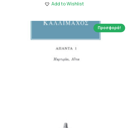
1,590.00 €.
είναι:
Add to Wishlist
11.13 €.
Προσφορά!