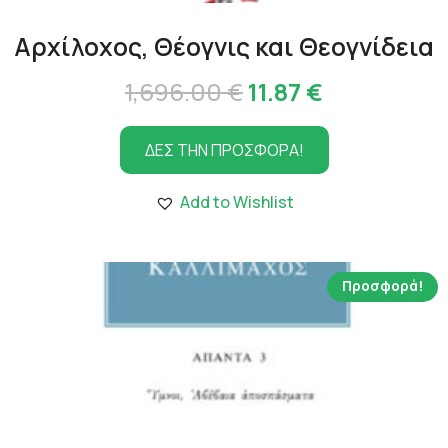
Αρχίλοχος, Θέογνις και Θεογνίδεια
Original
Η
1,696.00
€
11.87
€
price
τρέχουσα
ΔΕΣ ΤΗΝ ΠΡΟΣΦΟΡΑ!
was:
τιμή
1,696.00 €.
είναι:
Add to Wishlist
11.87 €.
Προσφορά!