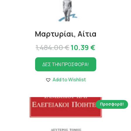
Μαρτυρίαι, Αίτια
Original
Η
1,484.00
€
10.39
€
price
τρέχουσα
ΔΕΣ ΤΗΝ ΠΡΟΣΦΟΡΑ!
was:
τιμή
1,484.00 €.
είναι:
Add to Wishlist
10.39 €.
Προσφορά!