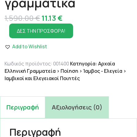
γραμματικά
Original
Η
1,590.00
€
11.13
€
price
τρέχουσα
ΔΕΣ ΤΗΝ ΠΡΟΣΦΟΡΑ!
was:
τιμή
Add to Wishlist
1,590.00 €.
είναι:
11.13 €.
Κωδικός προϊόντος:
001400
Κατηγορία:
Αρχαία
Ελληνική Γραμματεία > Ποίηση > Ίαμβος - Ελεγεία >
Ιαμβικοί και Ελεγειακοί Ποιητές
Περιγραφή
Αξιολογήσεις (0)
Περιγραφή