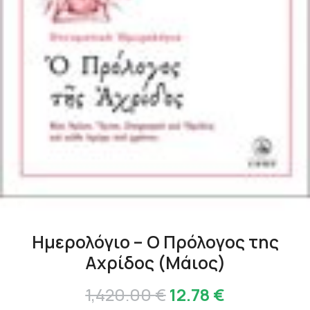
Ημερολόγιο – Ο Πρόλογος της
Αχρίδος (Μάιος)
Original
Η
1,420.00
€
12.78
€