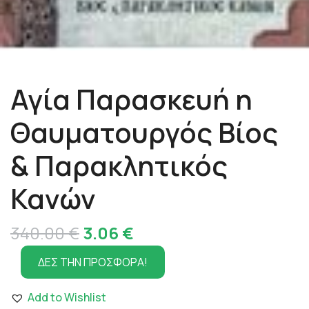
Αγία Παρασκευή η
Θαυματουργός Βίος
& Παρακλητικός
Κανών
Original
Η
340.00
€
3.06
€
price
τρέχουσα
ΔΕΣ ΤΗΝ ΠΡΟΣΦΟΡΑ!
was:
τιμή
Add to Wishlist
340.00 €.
είναι: