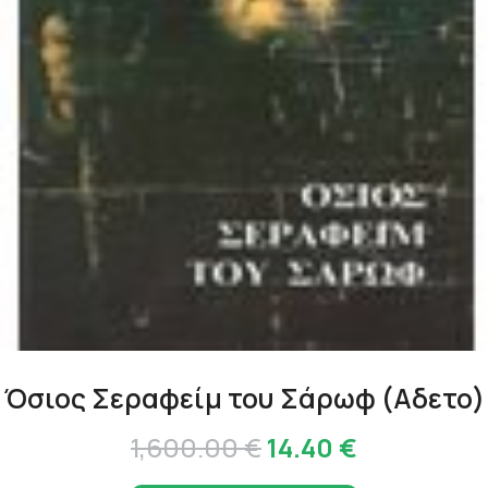
Όσιος Σεραφείμ του Σάρωφ (Αδετο)
Original
Η
1,600.00
€
14.40
€
price
τρέχουσα