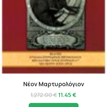
Νέον Μαρτυρολόγιον
Original
Η
1,272.00
€
11.45
€
price
τρέχουσα