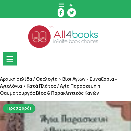
Skip
#
to
content
☰
Αρχική σελίδα
/
Θεολογία > Βίοι Αγίων - Συναξάρια -
Αγιολόγια > Κατά Πλάτος
/ Αγία Παρασκευή η
Θαυματουργός Βίος & Παρακλητικός Κανών
Προσφορά!