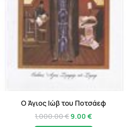
Ο Άγιος Ιώβ του Ποτσάεφ
Original
Η
1,000.00
€
9.00
€
price
τρέχουσα