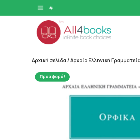
Skip
#
to
content
Αρχική σελίδα
/
Αρχαία Ελληνική Γραμματεία
Προσφορά!