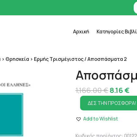
Αρχική
Κατηγορίες Βιβλ
 > Θρησκεία > Ερμής Τρισμέγιστος
/ Αποσπάσματα 2
Αποσπάσμ
Original
Η
1,166.00
€
8.16
€
price
τ
ΔΕΣ ΤΗΝ ΠΡΟΣΦΟΡΑ!
was:
τι
Add to Wishlist
1,166.00
εί
8.
Κωδικός προϊόντος:
0012