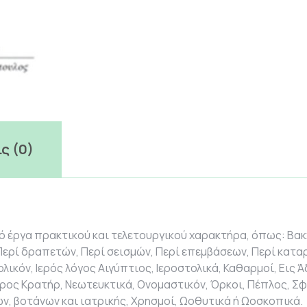
ς (0)
έργα πρακτικού και τελετουργικού χαρακτήρα, όπως: Βακχ
Περί δραπετών, Περί σεισμών, Περί επεμβάσεων, Περί κατα
κόν, Ιερός λόγος Αιγύπτιος, Ιεροστολικά, Καθαρμοί, Εις 
ρος Κρατήρ, Νεωτευκτικά, Ονομαστικόν, Όρκοι, Πέπλος, Σφα
ών, βοτάνων και ιατρικής, Χρησμοί, Ωοθυτικά ή Ωοσκοπικά.