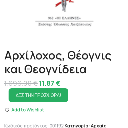
Αρχίλοχος, Θέογνις
και Θεογνίδεια
Original
Η
1,696.00
€
11.87
€
price
τρέχουσα
ΔΕΣ ΤΗΝ ΠΡΟΣΦΟΡΑ!
was:
τιμή
Add to Wishlist
1,696.00 €.
είναι:
11.87 €.
Κωδικός προϊόντος:
001192
Κατηγορία:
Αρχαία