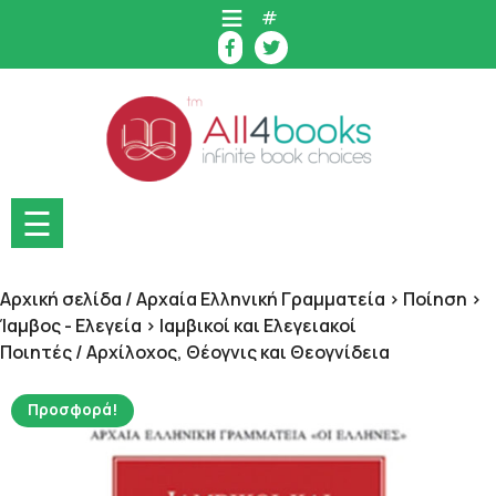
Skip
#
to
content
☰
Αρχική σελίδα
/
Αρχαία Ελληνική Γραμματεία > Ποίηση >
Ίαμβος - Ελεγεία > Ιαμβικοί και Ελεγειακοί
Ποιητές
/ Αρχίλοχος, Θέογνις και Θεογνίδεια
Προσφορά!