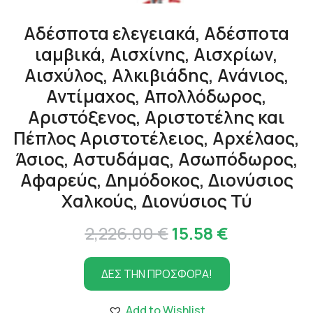
Αδέσποτα ελεγειακά, Αδέσποτα
ιαμβικά, Αισχίνης, Αισχρίων,
Αισχύλος, Αλκιβιάδης, Ανάνιος,
Αντίμαχος, Απολλόδωρος,
Αριστόξενος, Αριστοτέλης και
Πέπλος Αριστοτέλειος, Αρχέλαος,
Άσιος, Αστυδάμας, Ασωπόδωρος,
Αφαρεύς, Δημόδοκος, Διονύσιος
Χαλκούς, Διονύσιος Τύ
Original
Η
2,226.00
€
15.58
€
price
τρέχουσα
ΔΕΣ ΤΗΝ ΠΡΟΣΦΟΡΑ!
was:
τιμή
2,226.00 €.
είναι:
Add to Wishlist