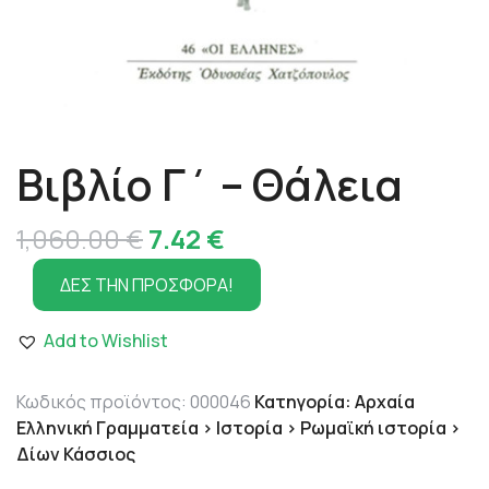
Βιβλίο Γ΄ – Θάλεια
Original
Η
1,060.00
€
7.42
€
price
τρέχουσα
ΔΕΣ ΤΗΝ ΠΡΟΣΦΟΡΑ!
was:
τιμή
Add to Wishlist
1,060.00 €.
είναι:
7.42 €.
Κωδικός προϊόντος:
000046
Κατηγορία:
Αρχαία
Ελληνική Γραμματεία > Ιστορία > Ρωμαϊκή ιστορία >
Δίων Κάσσιος