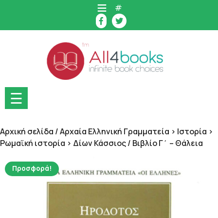
Skip
#
to
content
☰
Αρχική σελίδα
/
Αρχαία Ελληνική Γραμματεία > Ιστορία >
Ρωμαϊκή ιστορία > Δίων Κάσσιος
/ Βιβλίο Γ΄ – Θάλεια
Προσφορά!