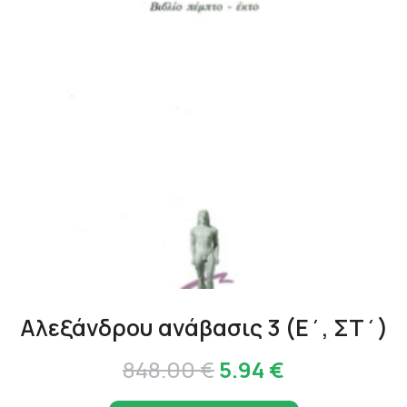
Αλεξάνδρου ανάβασις 3 (Ε΄, ΣΤ΄)
Original
Η
848.00
€
5.94
€
price
τρέχουσα