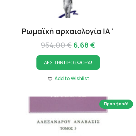
Ρωμαϊκή αρχαιολογία ΙΑ΄
Original
Η
954.00
€
6.68
€
price
τρέχουσα
ΔΕΣ ΤΗΝ ΠΡΟΣΦΟΡΑ!
was:
τιμή
954.00 €.
είναι:
Add to Wishlist
6.68 €.
Προσφορά!