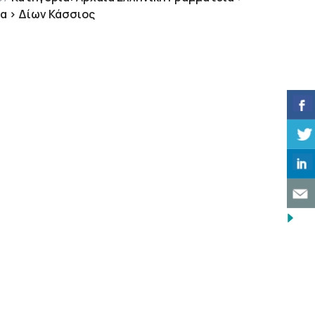
ία > Δίων Κάσσιος