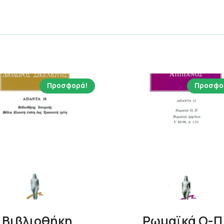
Προσφορά!
Προσφο
Βιβλιοθήκη
Ρωμαϊκά Ο-Π