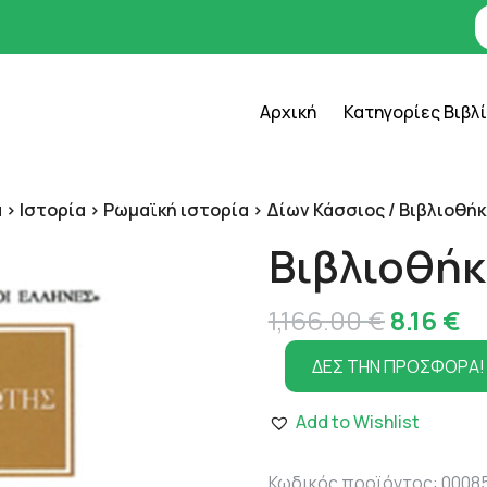
Αρχική
Κατηγορίες Βιβλ
 > Ιστορία > Ρωμαϊκή ιστορία > Δίων Κάσσιος
/ Βιβλιοθήκ
Βιβλιοθήκ
Original
Η
1,166.00
€
8.16
€
price
τ
ΔΕΣ ΤΗΝ ΠΡΟΣΦΟΡΑ!
was:
τι
Add to Wishlist
1,166.00
εί
8.
Κωδικός προϊόντος:
0008