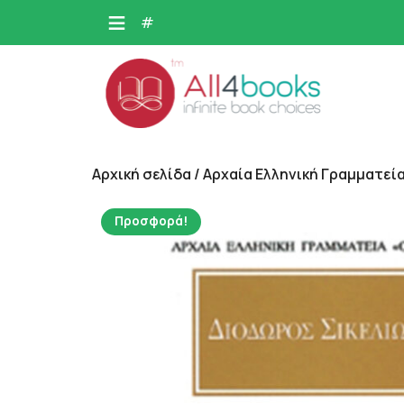
Skip
#
to
content
Αρχική σελίδα
/
Αρχαία Ελληνική Γραμματεία
Προσφορά!