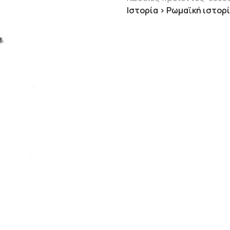
Ιστορία > Ρωμαϊκή ιστορ