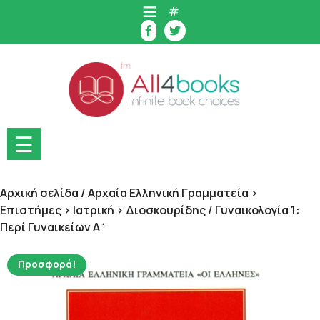
Skip
#
to
content
☰
Αρχική σελίδα
/
Αρχαία Ελληνική Γραμματεία >
Επιστήμες > Ιατρική > Διοσκουρίδης
/ Γυναικολογία 1:
Περί Γυναικείων Α΄
Προσφορά!