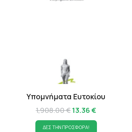
Υπομνήματα Ευτοκίου
Original
Η
1,908.00
€
13.36
€
price
τρέχουσα
ΔΕΣ ΤΗΝ ΠΡΟΣΦΟΡΑ!
was:
τιμή