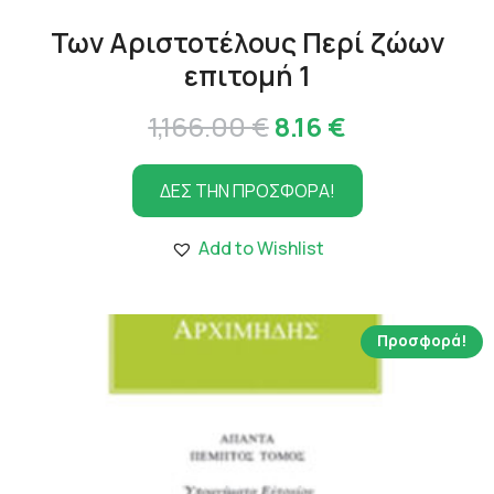
Των Αριστοτέλους Περί ζώων
επιτομή 1
Original
Η
1,166.00
€
8.16
€
price
τρέχουσα
ΔΕΣ ΤΗΝ ΠΡΟΣΦΟΡΑ!
was:
τιμή
1,166.00 €.
είναι:
Add to Wishlist
8.16 €.
Προσφορά!