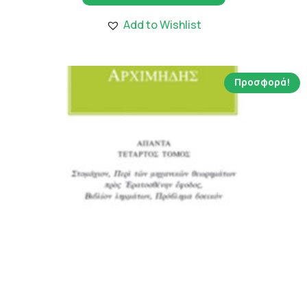
1,908.00 €.
είναι:
Add to Wishlist
13.36 €.
Προσφορά!