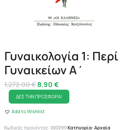
Γυναικολογία 1: Περί
Γυναικείων Α΄
Original
Η
1,272.00
€
8.90
€
price
τρέχουσα
ΔΕΣ ΤΗΝ ΠΡΟΣΦΟΡΑ!
was:
τιμή
Add to Wishlist
1,272.00 €.
είναι:
8.90 €.
Κωδικός προϊόντος:
000099
Κατηγορία:
Αρχαία