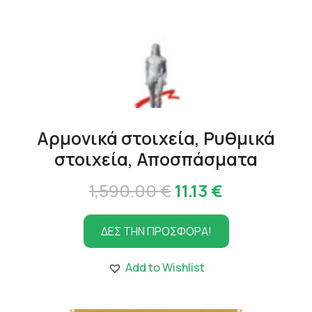
Αρμονικά στοιχεία, Ρυθμικά
στοιχεία, Αποσπάσματα
Original
Η
1,590.00
€
11.13
€
price
τρέχουσα
ΔΕΣ ΤΗΝ ΠΡΟΣΦΟΡΑ!
was:
τιμή
1,590.00 €.
είναι:
Add to Wishlist
11.13 €.