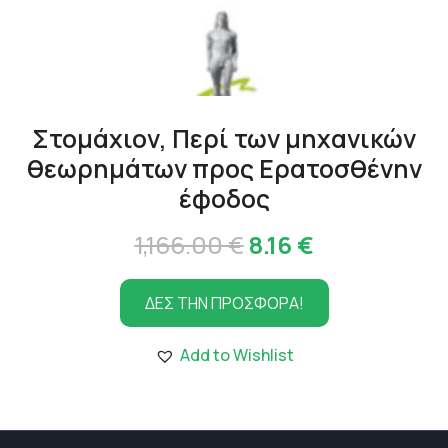
Στομάχιον, Περί των μηχανικών
θεωρημάτων προς Ερατοσθένην
έφοδος
Original
Η
1,166.00
€
8.16
€
price
τρέχουσα
ΔΕΣ ΤΗΝ ΠΡΟΣΦΟΡΑ!
was:
τιμή
1,166.00 €.
είναι:
Add to Wishlist
8.16 €.