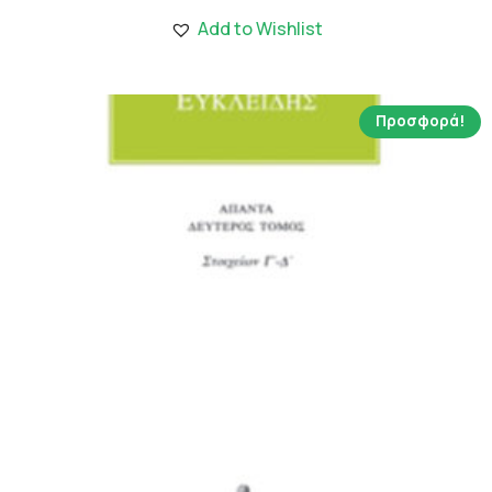
1,802.00 €.
είναι:
Add to Wishlist
12.61 €.
Προσφορά!