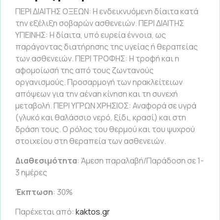
ΠΕΡΙ ΔΙΑΙΤΗΣ ΟΞΕΩΝ: Η ενδεικνυόμενη δίαιτα κατά
την εξέλιξη σοβαρών ασθενειών. ΠΕΡΙ ΔΙΑΙΤΗΣ
ΥΓΙΕΙΝΗΣ: Η δίαιτα, υπό ευρεία έννοια, ως
παράγοντας διατήρησης της υγείας ή θεραπείας
των ασθενειών. ΠΕΡΙ ΤΡΟΦΗΣ: Η τροφή και η
αφομοίωσή της από τους ζωντανούς
οργανισμούς. Προσαρμογή των ηρακλείτειων
απόψεων για την αέναη κίνηση και τη συνεχή
μεταβολή. ΠΕΡΙ ΥΓΡΩΝ ΧΡΗΣΙΟΣ: Αναφορά σε υγρά
(γλυκό και θαλάσσιο νερό, ξίδι, κρασί) και στη
δράση τους. Ο ρόλος του θερμού και του ψυχρού
στοιχείου στη θεραπεία των ασθενειών.
Διαθεσιμότητα
: Άμεση παραλαβή/Παράδοση σε 1-
3 ημέρες
Έκπτωση
: 30%
Παρέχεται από:
kaktos.gr