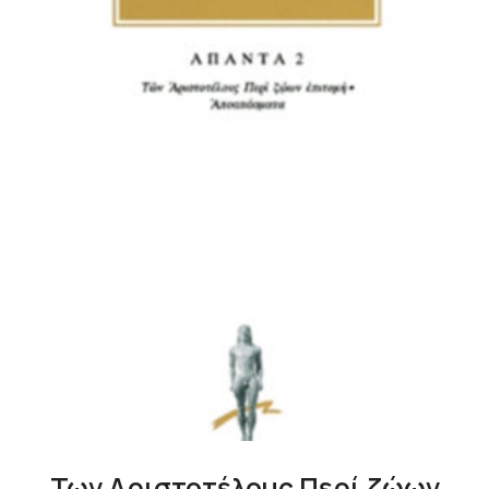
Των Αριστοτέλους Περί ζώων