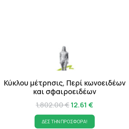
Κύκλου μέτρησις, Περί κωνοειδέων
και σφαιροειδέων
Original
Η
1,802.00
€
12.61
€
price
τρέχουσα
ΔΕΣ ΤΗΝ ΠΡΟΣΦΟΡΑ!
was:
τιμή