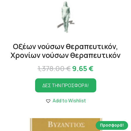
Οξέων νούσων θεραπευτικόν,
Χρονίων νούσων θεραπευτικόν
Original
Η
1,378.00
€
9.65
€
price
τρέχουσα
ΔΕΣ ΤΗΝ ΠΡΟΣΦΟΡΑ!
was:
τιμή
1,378.00 €.
είναι:
Add to Wishlist
9.65 €.
Προσφορά!