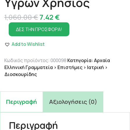
Υγρών Χρήσιος
Original
Η
1,060.00
€
7.42
€
price
τρέχουσα
ΔΕΣ ΤΗΝ ΠΡΟΣΦΟΡΑ!
was:
τιμή
Add to Wishlist
1,060.00 €.
είναι:
7.42 €.
Κωδικός προϊόντος:
000098
Κατηγορία:
Αρχαία
Ελληνική Γραμματεία > Επιστήμες > Ιατρική >
Διοσκουρίδης
Περιγραφή
Αξιολογήσεις (0)
Περιγραφή