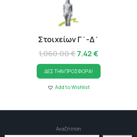
Στοιχείων Γ΄-Δ΄
Original
Η
1,060.00
€
7.42
€
price
τρέχουσα
ΔΕΣ ΤΗΝ ΠΡΟΣΦΟΡΑ!
was:
τιμή
1,060.00 €.
είναι:
Add to Wishlist
7.42 €.
Αναζήτηση