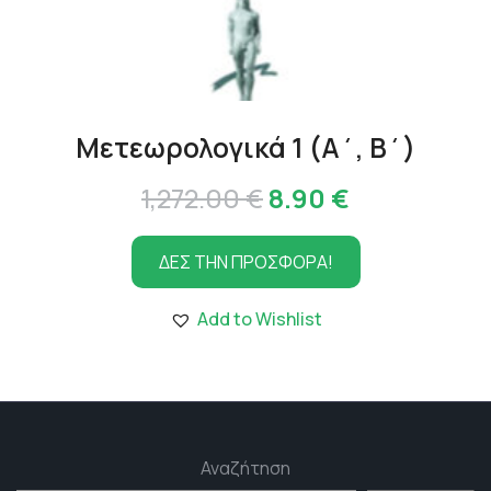
Μετεωρολογικά 1 (Α΄, Β΄)
Original
Η
1,272.00
€
8.90
€
price
τρέχουσα
ΔΕΣ ΤΗΝ ΠΡΟΣΦΟΡΑ!
was:
τιμή
1,272.00 €.
είναι:
Add to Wishlist
8.90 €.
Αναζήτηση