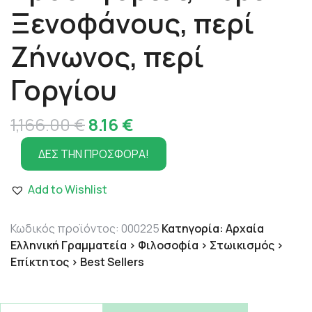
Ξενοφάνους, περί
Ζήνωνος, περί
Γοργίου
Original
Η
1,166.00
€
8.16
€
price
τρέχουσα
ΔΕΣ ΤΗΝ ΠΡΟΣΦΟΡΑ!
was:
τιμή
Add to Wishlist
1,166.00 €.
είναι:
8.16 €.
Κωδικός προϊόντος:
000225
Κατηγορία:
Αρχαία
Ελληνική Γραμματεία > Φιλοσοφία > Στωικισμός >
Επίκτητος > Best Sellers