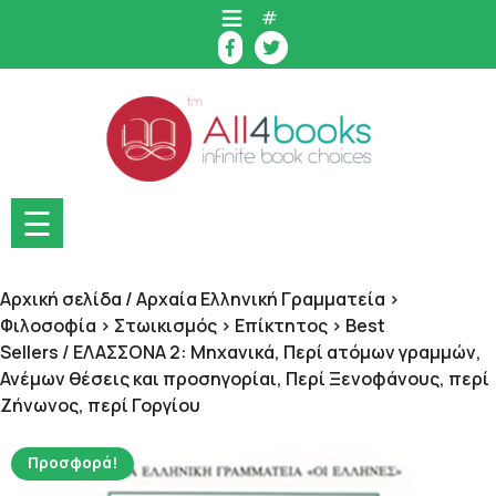
Skip
#
to
content
☰
Αρχική σελίδα
/
Αρχαία Ελληνική Γραμματεία >
Φιλοσοφία > Στωικισμός > Επίκτητος > Best
Sellers
/ ΕΛΑΣΣΟΝΑ 2: Μηχανικά, Περί ατόμων γραμμών,
Ανέμων θέσεις και προσηγορίαι, Περί Ξενοφάνους, περί
Ζήνωνος, περί Γοργίου
Προσφορά!