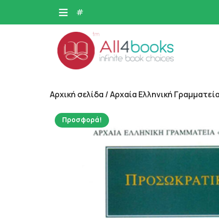
Skip
#
to
content
Αρχική σελίδα
/
Αρχαία Ελληνική Γραμματεία
Προσφορά!