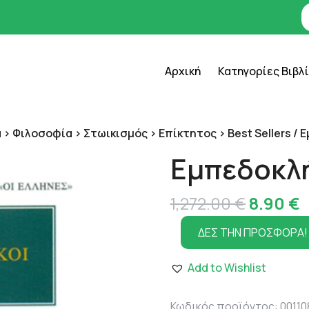
Αρχική
Κατηγορίες Βιβλ
 > Φιλοσοφία > Στωικισμός > Επίκτητος > Best Sellers
/ 
Εμπεδοκλ
Original
1,272.00
€
8.90
€
price
τ
ΔΕΣ ΤΗΝ ΠΡΟΣΦΟΡΑ!
was:
τ
Add to Wishlist
1,272.00
ε
8
Κωδικός προϊόντος:
00110