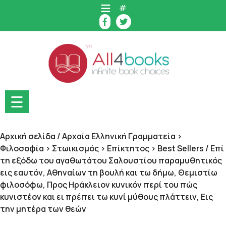
Skip
#
to
content
☰
Αρχική σελίδα
/
Αρχαία Ελληνική Γραμματεία >
Φιλοσοφία > Στωικισμός > Επίκτητος > Best Sellers
/ Επί
τη εξόδω του αγαθωτάτου Σαλουστίου παραμυθητικός
εις εαυτόν, Αθηναίων τη βουλή και τω δήμω, Θεμιστίω
φιλοσόφω, Προς Ηράκλειον κυνικόν περί του πώς
κυνιστέον και ει πρέπει τω κυνί μύθους πλάττειν, Εις
την μητέρα των θεών