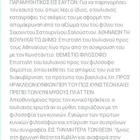
ΠΑΡΑΜΥΘΗΤΙΚΟΣ ΕΙΣ ΕΑΥΤΟΝ: Για να παρηγορήσει
τον εαυτό του, όπως λέει ο ίδιος, ο Ιουλιανός
καταγράφει τις σκέψεις του με αφορμή την
απομάκρυνση από το αξίωμά του τού φίλου του
Σεκούντου Σατουρνίνου Σαλούστιου. ΑΘΗΝΑΙΩΝ ΤΗ
ΒΟΥΛΗ ΚΑΙ ΤΩ ΔΗΜΩ: Επιστολή του Ιουλιανού προς
τους Αθηναίους λίγο πριν από τη σύγκρουσή του
με τον Κωνστάντιο. ΘΕΜΙΣΤΙΩ ΦΙΛΟΣΟΦΩ:
Επιστολή του Ιουλιανού προς τον φιλόσοφο
Θεμίστιο, όπου εκθέτει τις απόψεις του για τη
διακυβέρνηση, το πρότυπο του βασιλιά κ.λπ. ΠΡΟΣ
ΗΡΑΚΛΕΙΟΝ ΚΥΝΙΚΟΝ ΠΕΡΙ ΤΟΥ ΠΩΣ ΚΥΝΙΣΤΕΟΝ ΚΑΙ ΕΙ
ΠΡΕΠΕΙ ΤΩΝ ΚΥΝΙ ΜΥΘΟΥΣ ΠΛΑΤΤΕΙΝ:
Απευθυνόμενος προς τον κυνικό Ηράκλειο, ο
Ιουλιανός ερωτά αν οι μύθοι ταιριάζουν με τη
φιλοσοφία των κυνικών. Εγκώμιο των πρώτων
κυνικών φιλοσόφων και επίκριση των συγχρόνων
του συγγραφέα. ΕΙΣ ΤΗΝ ΜΗΤΕΡΑ ΤΩΝ ΘΕΩΝ: Ύμνος
στη φρυγική θεότητα Κυβέλη και αναφορά στην