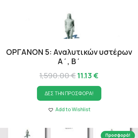
ΟΡΓΑΝΟΝ 5: Αναλυτικών υστέρων
Α΄, Β΄
Original
Η
1,590.00
€
11.13
€
price
τρέχουσα
ΔΕΣ ΤΗΝ ΠΡΟΣΦΟΡΑ!
was:
τιμή
1,590.00 €.
είναι:
Add to Wishlist
11.13 €.
Προσφορά!