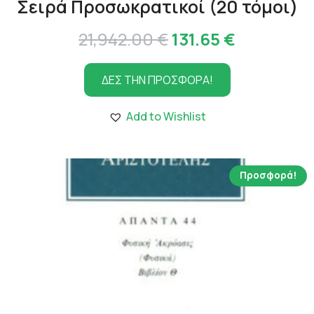
Σειρά Προσωκρατικοί (20 τόμοι)
Original
Η
21,942.00
€
131.65
€
price
τρέχουσα
ΔΕΣ ΤΗΝ ΠΡΟΣΦΟΡΑ!
was:
τιμή
21,942.00 €.
είναι:
Add to Wishlist
131.65 €.
Προσφορά!