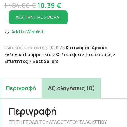
Original
Η
1,484.00
€
10.39
€
price
τρέχουσα
ΔΕΣ ΤΗΝ ΠΡΟΣΦΟΡΑ!
was:
τιμή
Add to Wishlist
1,484.00 €.
είναι:
10.39 €.
Κωδικός προϊόντος:
000275
Κατηγορία:
Αρχαία
Ελληνική Γραμματεία > Φιλοσοφία > Στωικισμός >
Επίκτητος > Best Sellers
Περιγραφή
Αξιολογήσεις (0)
Περιγραφή
ΕΠΙ ΤΗ ΕΞΟΔΩ ΤΟΥ ΑΓΑΘΩΤΑΤΟΥ ΣΑΛΟΥΣΤΙΟΥ