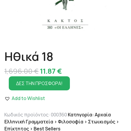
Ηθικά 18
Original
Η
1,696.00
€
11.87
€
price
τρέχουσα
ΔΕΣ ΤΗΝ ΠΡΟΣΦΟΡΑ!
was:
τιμή
Add to Wishlist
1,696.00 €.
είναι:
11.87 €.
Κωδικός προϊόντος:
000360
Κατηγορία:
Αρχαία
Ελληνική Γραμματεία > Φιλοσοφία > Στωικισμός >
Επίκτητος > Best Sellers