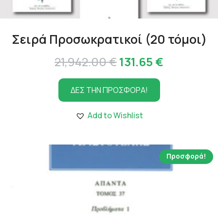
Σειρά Προσωκρατικοί (20 τόμοι)
Original
Η
21,942.00
€
131.65
€
price
τρέχουσα
ΔΕΣ ΤΗΝ ΠΡΟΣΦΟΡΑ!
was:
τιμή
21,942.00 €.
είναι:
Add to Wishlist
131.65 €.
Προσφορά!