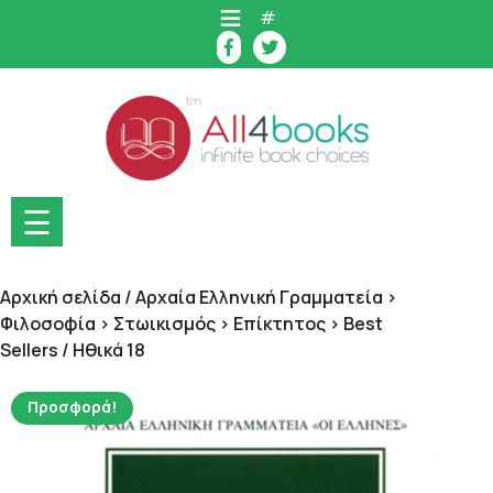
Skip
#
to
content
☰
Αρχική σελίδα
/
Αρχαία Ελληνική Γραμματεία >
Φιλοσοφία > Στωικισμός > Επίκτητος > Best
Sellers
/ Ηθικά 18
Προσφορά!