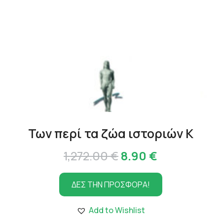
Των περί τα ζώα ιστοριών Κ
Original
Η
1,272.00
€
8.90
€
price
τρέχουσα
ΔΕΣ ΤΗΝ ΠΡΟΣΦΟΡΑ!
was:
τιμή
1,272.00 €.
είναι:
Add to Wishlist