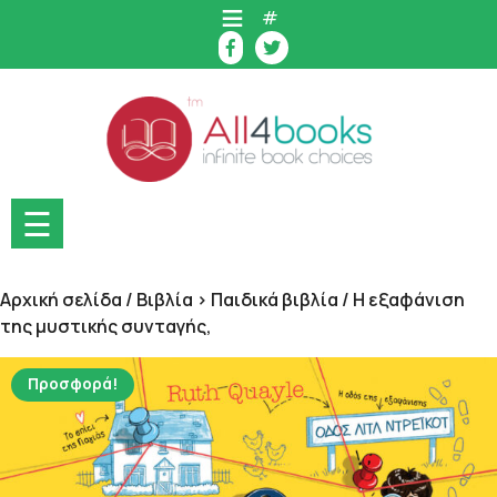
Skip
#
to
content
☰
Αρχική σελίδα
/
Βιβλία > Παιδικά βιβλία
/ Η εξαφάνιση
της μυστικής συνταγής,
Προσφορά!