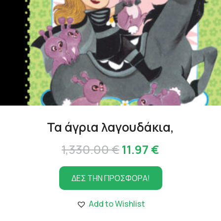
Τα άγρια λαγουδάκια,
Original
Η
1,330.00
€
11.97
€
price
τρέχουσα
ΔΕΣ ΤΗΝ ΠΡΟΣΦΟΡΑ!
was:
τιμή
1,330.00 €.
είναι:
Add to Wishlist
11.97 €.