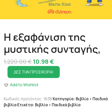
Η εξαφάνιση της
μυστικής συνταγής,
Original
Η
1,220.00
€
10.98
€
price
τρέχουσα
ΔΕΣ ΤΗΝ ΠΡΟΣΦΟΡΑ!
was:
τιμή
Add to Wishlist
1,220.00 €.
είναι:
10.98 €.
Κωδικός προϊόντος:
1638
Κατηγορία:
Βιβλία > Παιδικά
βιβλία
Ετικέτα:
Βιβλία > Παιδικά βιβλία