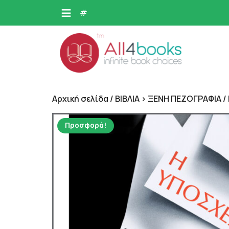
Skip
#
to
content
Αρχική σελίδα
/
ΒΙΒΛΙΑ > ΞΕΝΗ ΠΕΖΟΓΡΑΦΙΑ
/
Προσφορά!