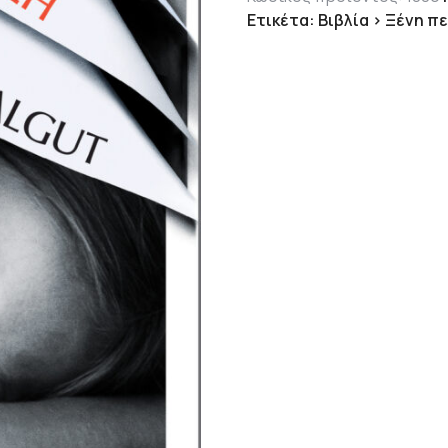
Ετικέτα:
Βιβλία > Ξένη π