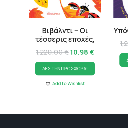
Βιβάλντι – Οι
Υπό
τέσσερις εποχές,
1,
Original
Η
1,220.00
€
10.98
€
price
τρέχουσα
ΔΕΣ ΤΗΝ ΠΡΟΣΦΟΡΑ!
was:
τιμή
1,220.00 €.
είναι:
Add to Wishlist
10.98 €.