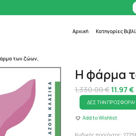
Αρχική
Κατηγορίες Βιβλ
φάρμα των ζώων,
Η φάρμα τ
Origina
1,330.00
€
11.97
€
price
ΔΕΣ ΤΗΝ ΠΡΟΣΦΟΡΑ!
was:
Add to Wishlist
1,330.0
Κωδικός προϊόντος:
2729