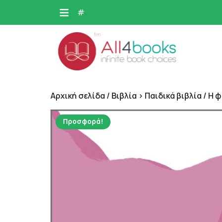
Skip
#
to
content
Αρχική σελίδα
/
Βιβλία > Παιδικά βιβλία
/ Η 
Προσφορά!