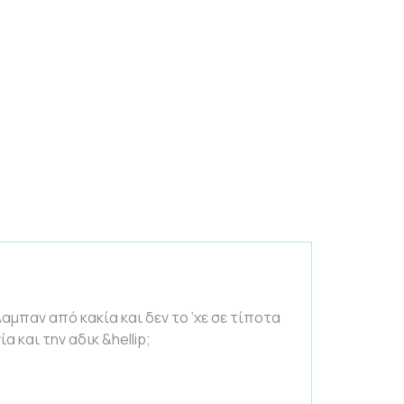
αμπαν από κακία και δεν το ‘χε σε τίποτα
 και την αδικ &hellip;