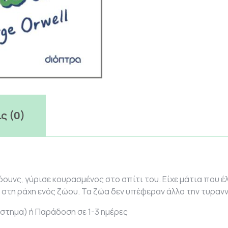
ς (0)
ουνς, γύρισε κουρασμένος στο σπίτι του. Είχε μάτια που έλ
 στη ράχη ενός ζώου. Τα ζώα δεν υπέφεραν άλλο την τυραννία
στημα) ή Παράδοση σε 1-3 ημέρες