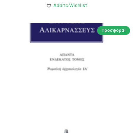
848.00 €.
είναι:
Add to Wishlist
5.94 €.
Προσφορά!