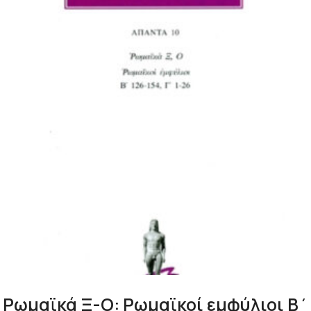
Ρωμαϊκά Ξ-Ο: Ρωμαϊκοί εμφύλιοι Β΄