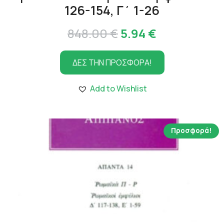
126-154, Γ΄ 1-26
Original
Η
848.00
€
5.94
€
price
τρέχουσα
ΔΕΣ ΤΗΝ ΠΡΟΣΦΟΡΑ!
was:
τιμή
848.00 €.
είναι:
Add to Wishlist
5.94 €.
Προσφορά!