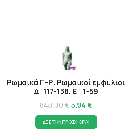
Ρωμαϊκά Π-Ρ: Ρωμαϊκοί εμφύλιοι
Δ΄117-138, Ε΄ 1-59
Original
Η
848.00
€
5.94
€
price
τρέχουσα
ΔΕΣ ΤΗΝ ΠΡΟΣΦΟΡΑ!
was:
τιμή