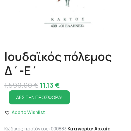
Ιουδαϊκός πόλεμος
Δ΄-Ε΄
Original
Η
1,590.00
€
11.13
€
price
τρέχουσα
ΔΕΣ ΤΗΝ ΠΡΟΣΦΟΡΑ!
was:
τιμή
Add to Wishlist
1,590.00 €.
είναι:
11.13 €.
Κωδικός προϊόντος:
000883
Κατηγορία:
Αρχαία