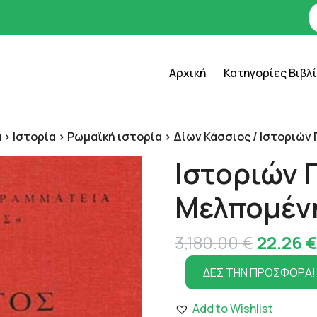
Αρχική
Κατηγορίες Βιβλ
 > Ιστορία > Ρωμαϊκή ιστορία > Δίων Κάσσιος
/ Ιστοριών
Ιστοριών 
Μελπομέν
Origina
3,180.00
€
22.26
price
ΔΕΣ ΤΗΝ ΠΡΟΣΦΟΡΑ!
was:
Add to Wishlist