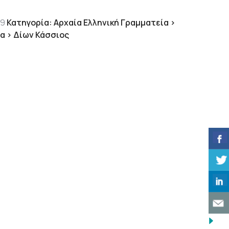
 €.
είναι:
22.26 €.
29
Κατηγορία:
Αρχαία Ελληνική Γραμματεία >
ία > Δίων Κάσσιος