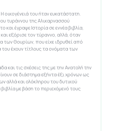
 Η οικογένειά του ήταν ευκατάστατη.
του τυράννου της Αλικαρνασσού
το και έγραψε Ιστορία σε εννέα βιβλία,
και εξόρισε τον τύραννο, αλλά, όταν
α των Θουρίων, που είχε ιδρυθεί από
α του έχουν τίτλους τα ονόματα των
α και τις σχέσεις της με την Ανατολή την
ίνουν σε διάστημα εξήντα έξι χρόνων ως
νων αλλά και ολόκληρου του δυτικού
α βιβλία με βάση το περιεχόμενό τους