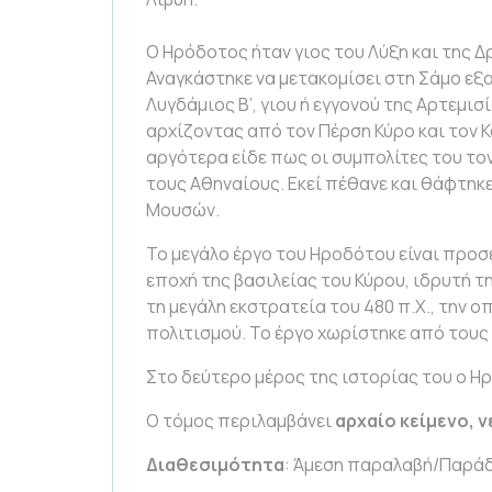
Ο Ηρόδοτος ήταν γιος του Λύξη και της Δ
Αναγκάστηκε να μετακομίσει στη Σάμο εξ
Λυγδάμιος Β’, γιου ή εγγονού της Αρτεμισ
αρχίζοντας από τον Πέρση Κύρο και τον Κ
αργότερα είδε πως οι συμπολίτες του το
τους Αθηναίους. Εκεί πέθανε και θάφτηκε
Μουσών.
Το μεγάλο έργο του Ηροδότου είναι προσε
εποχή της βασιλείας του Κύρου, ιδρυτή 
τη μεγάλη εκστρατεία του 480 π.Χ., την 
πολιτισμού. Το έργο χωρίστηκε από τους 
Στο δεύτερο μέρος της ιστορίας του ο Η
Ο τόμος περιλαμβάνει
αρχαίο κείμενο,
ν
Διαθεσιμότητα
: Άμεση παραλαβή/Παράδ