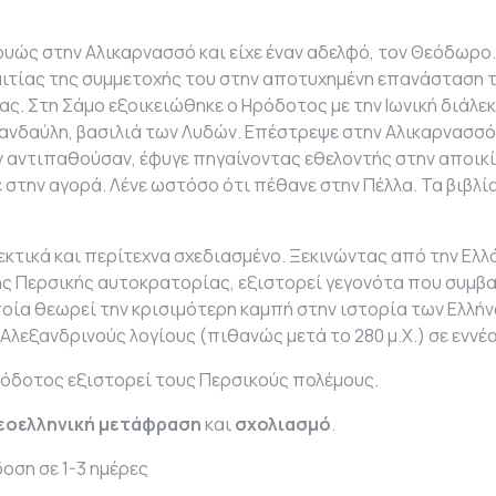
ρυώς στην Αλικαρνασσό και είχε έναν αδελφό, τον Θεόδωρο.
αιτίας της συμμετοχής του στην αποτυχημένη επανάσταση 
ίας. Στη Σάμο εξοικειώθηκε ο Ηρόδοτος με την Ιωνική διάλεκ
ανδαύλη, βασιλιά των Λυδών. Επέστρεψε στην Αλικαρνασσό 
ν αντιπαθούσαν, έφυγε πηγαίνοντας εθελοντής στην αποικί
 στην αγορά. Λένε ωστόσο ότι πέθανε στην Πέλλα. Τα βιβλί
κτικά και περίτεχνα σχεδιασμένο. Ξεκινώντας από την Ελλάδ
της Περσικής αυτοκρατορίας, εξιστορεί γεγονότα που συμβα
οποία θεωρεί την κρισιμότερη καμπή στην ιστορία των Ελλή
Αλεξανδρινούς λογίους (πιθανώς μετά το 280 μ.Χ.) σε εννέ
ρόδοτος εξιστορεί τους Περσικούς πολέμους.
εοελληνική μετάφραση
και
σχολιασμό
.
οση σε 1-3 ημέρες