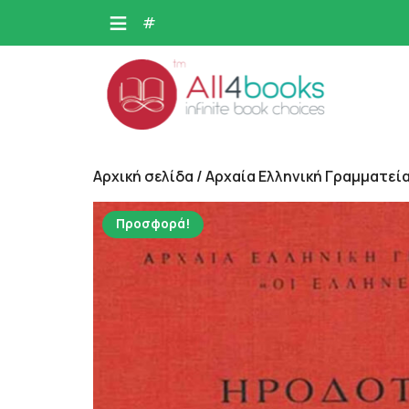
Skip
#
to
content
Αρχική σελίδα
/
Αρχαία Ελληνική Γραμματεία
Προσφορά!