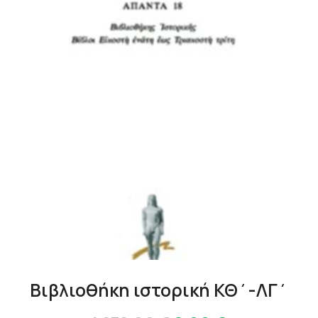
Βιβλιοθήκη ιστορική ΚΘ΄-ΛΓ΄