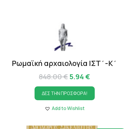
Ρωμαϊκή αρχαιολογία ΙΣΤ΄-Κ΄
Original
Η
848.00
€
5.94
€
price
τρέχουσα
ΔΕΣ ΤΗΝ ΠΡΟΣΦΟΡΑ!
was:
τιμή
848.00 €.
είναι:
Add to Wishlist
5.94 €.