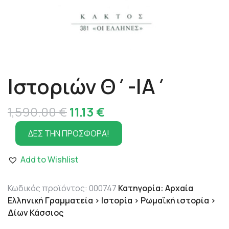
Ιστοριών Θ΄-ΙΑ΄
Original
Η
1,590.00
€
11.13
€
price
τρέχουσα
ΔΕΣ ΤΗΝ ΠΡΟΣΦΟΡΑ!
was:
τιμή
Add to Wishlist
1,590.00 €.
είναι:
11.13 €.
Κωδικός προϊόντος:
000747
Κατηγορία:
Αρχαία
Ελληνική Γραμματεία > Ιστορία > Ρωμαϊκή ιστορία >
Δίων Κάσσιος