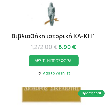
Βιβλιοθήκη ιστορική ΚΑ-ΚΗ΄
Original
Η
1,272.00
€
8.90
€
price
τρέχουσα
ΔΕΣ ΤΗΝ ΠΡΟΣΦΟΡΑ!
was:
τιμή
1,272.00 €.
είναι:
Add to Wishlist
8.90 €.
Προσφορά!