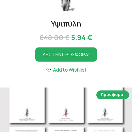
Υψιπύλη
Original
Η
848.00
€
5.94
€
price
τρέχουσα
ΔΕΣ ΤΗΝ ΠΡΟΣΦΟΡΑ!
was:
τιμή
848.00 €.
είναι:
Add to Wishlist
5.94 €.
Προσφορά!