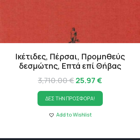
Ικέτιδες, Πέρσαι, Προμηθεύς
δεσμώτης, Επτά επί Θήβας
Original
Η
3,710.00
€
25.97
€
price
τρέχουσα
ΔΕΣ ΤΗΝ ΠΡΟΣΦΟΡΑ!
was:
τιμή
3,710.00 €.
είναι:
Add to Wishlist
25.97 €.