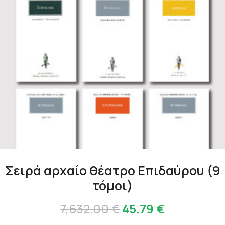
Σειρά αρχαίο θέατρο Επιδαύρου (9
τόμοι)
Original
Η
7,632.00
€
45.79
€