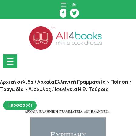
Skip
#
to
content
☰
Αρχική σελίδα
/
Αρχαία Ελληνική Γραμματεία > Ποίηση >
Τραγωδία > Αισχύλος
/ Ιφιγένεια Η Εν Ταύροις
Προσφορά!