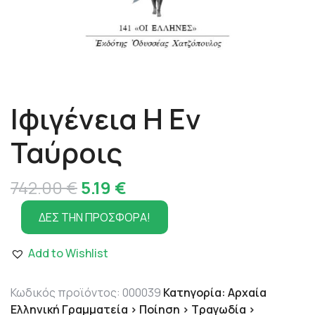
Ιφιγένεια Η Εν
Ταύροις
Original
Η
742.00
€
5.19
€
price
τρέχουσα
ΔΕΣ ΤΗΝ ΠΡΟΣΦΟΡΑ!
was:
τιμή
Add to Wishlist
742.00 €.
είναι:
5.19 €.
Κωδικός προϊόντος:
000039
Κατηγορία:
Αρχαία
Ελληνική Γραμματεία > Ποίηση > Τραγωδία >