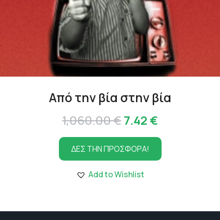
Από την βία στην βία
Original
Η
1,060.00
€
7.42
€
price
τρέχουσα
ΔΕΣ ΤΗΝ ΠΡΟΣΦΟΡΑ!
was:
τιμή
1,060.00 €.
είναι:
Add to Wishlist
7.42 €.