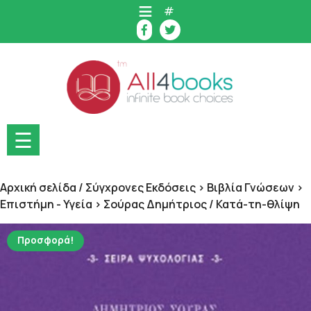
Skip
#
to
content
☰
Αρχική σελίδα
/
Σύγχρονες Εκδόσεις > Βιβλία Γνώσεων >
Επιστήμη - Υγεία > Σούρας Δημήτριος
/ Κατά-τη-θλίψη
Προσφορά!