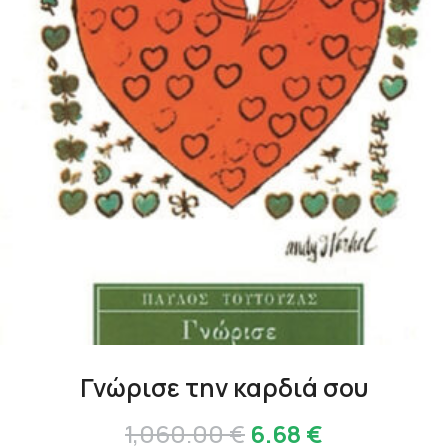
Γνώρισε την καρδιά σου
Original
Η
1,060.00
€
6.68
€