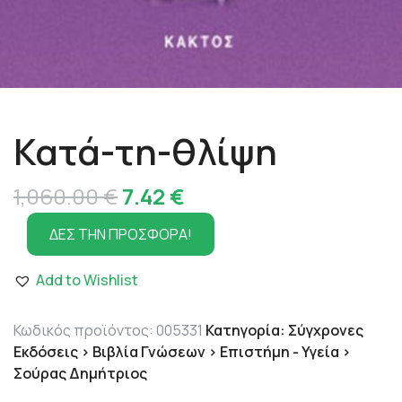
Κατά-τη-θλίψη
Original
Η
1,060.00
€
7.42
€
price
τρέχουσα
ΔΕΣ ΤΗΝ ΠΡΟΣΦΟΡΑ!
was:
τιμή
Add to Wishlist
1,060.00 €.
είναι:
7.42 €.
Κωδικός προϊόντος:
005331
Κατηγορία:
Σύγχρονες
Εκδόσεις > Βιβλία Γνώσεων > Επιστήμη - Υγεία >
Σούρας Δημήτριος