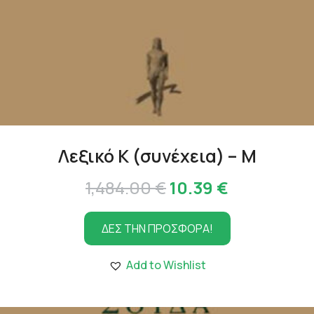
Λεξικό Κ (συνέχεια) – Μ
Original
Η
1,484.00
€
10.39
€
price
τρέχουσα
ΔΕΣ ΤΗΝ ΠΡΟΣΦΟΡΑ!
was:
τιμή
1,484.00 €.
είναι:
Add to Wishlist
10.39 €.