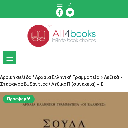
Skip
#
to
content
☰
Αρχική σελίδα
/
Αρχαία Ελληνική Γραμματεία > Λεξικά >
Στέφανος Βυζάντιος
/ Λεξικό Π (συνέχεια) – Σ
Προσφορά!