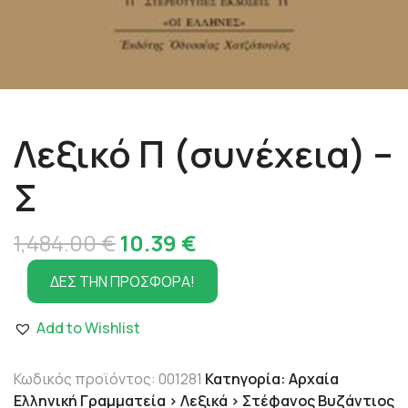
Λεξικό Π (συνέχεια) –
Σ
Original
Η
1,484.00
€
10.39
€
price
τρέχουσα
ΔΕΣ ΤΗΝ ΠΡΟΣΦΟΡΑ!
was:
τιμή
Add to Wishlist
1,484.00 €.
είναι:
10.39 €.
Κωδικός προϊόντος:
001281
Κατηγορία:
Αρχαία
Ελληνική Γραμματεία > Λεξικά > Στέφανος Βυζάντιος