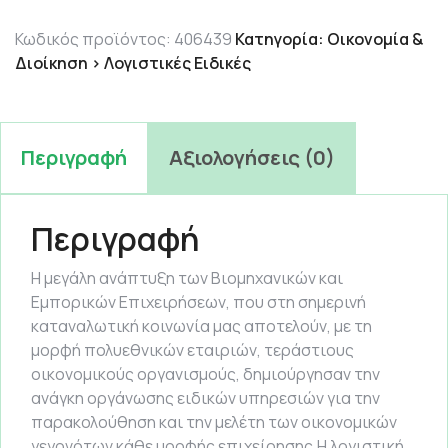
23.72 €.
Κωδικός προϊόντος:
406439
Κατηγορία:
Οικονομία &
Διοίκηση > Λογιστικές Ειδικές
Περιγραφή
Αξιολογήσεις (0)
Περιγραφή
Η μεγάλη ανάπτυξη των Βιομηχανικών και
Εμπορικών Επιχειρήσεων, που στη σημερινή
καταναλωτική κοινωνία μας αποτελούν, με τη
μορφή πολυεθνικών εταιριών, τεράστιους
οικονομικούς οργανισμούς, δημιούργησαν την
ανάγκη οργάνωσης ειδικών υπηρεσιών για την
παρακολούθηση και την μελέτη των οικονομικών
γεγονότων κάθε μορφής επιχείρησης.Η λογιστική