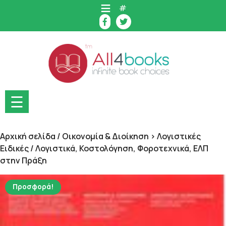
Skip
#
to
content
☰
Αρχική σελίδα
/
Οικονομία & Διοίκηση > Λογιστικές
Ειδικές
/ Λογιστικά, Κοστολόγηση, Φοροτεχνικά, ΕΛΠ
στην Πράξη
Προσφορά!