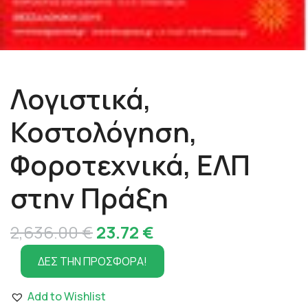
Λογιστικά,
Κοστολόγηση,
Φοροτεχνικά, ΕΛΠ
στην Πράξη
Original
Η
2,636.00
€
23.72
€
price
τρέχουσα
ΔΕΣ ΤΗΝ ΠΡΟΣΦΟΡΑ!
was:
τιμή
Add to Wishlist
2,636.00 €.
είναι: