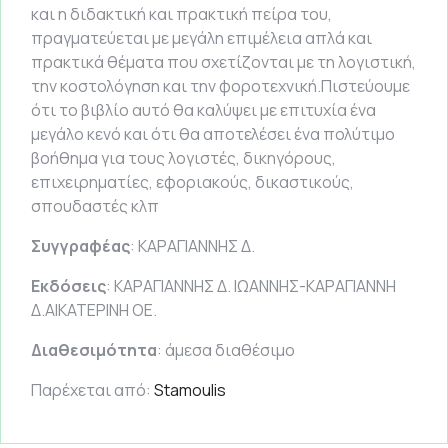
και η διδακτική και πρακτική πείρα του,
πραγματεύεται με μεγάλη επιμέλεια απλά και
πρακτικά θέματα που σχετίζονται με τη λογιστική,
την κοστολόγηση και την φοροτεχνική.Πιστεύουμε
ότι το βιβλίο αυτό θα καλύψει με επιτυχία ένα
μεγάλο κενό και ότι θα αποτελέσει ένα πολύτιμο
βοήθημα για τους λογιστές, δικηγόρους,
επιχειρηματίες, εφοριακούς, δικαστικούς,
σπουδαστές κλπ
Συγγραφέας
: ΚΑΡΑΓΙΑΝΝΗΣ Δ.
Εκδόσεις
: ΚΑΡΑΓΙΑΝΝΗΣ Δ. ΙΩΑΝΝΗΣ-ΚΑΡΑΓΙΑΝΝΗ
Δ.ΑΙΚΑΤΕΡΙΝΗ ΟΕ.
Διαθεσιμότητα
: άμεσα διαθέσιμο
Παρέχεται από:
Stamoulis