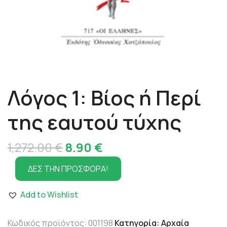
Λόγος 1: Βίος ή Περί
της εαυτού τύχης
Original
Η
1,272.00
€
8.90
€
price
τρέχουσα
ΔΕΣ ΤΗΝ ΠΡΟΣΦΟΡΑ!
was:
τιμή
Add to Wishlist
1,272.00 €.
είναι:
8.90 €.
Κωδικός προϊόντος:
001198
Κατηγορία:
Αρχαία