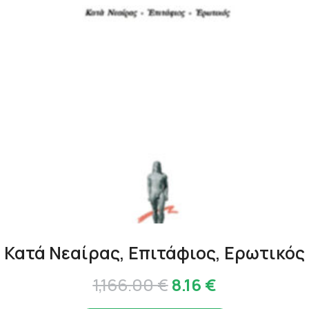
Κατά Νεαίρας, Επιτάφιος, Ερωτικός
Original
Η
1,166.00
€
8.16
€
price
τρέχουσα