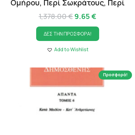
Ομήρου, Περί Σωκράτους, Περί
Original
Η
1,378.00
€
9.65
€
price
τρέχουσα
ΔΕΣ ΤΗΝ ΠΡΟΣΦΟΡΑ!
was:
τιμή
1,378.00 €.
είναι:
Add to Wishlist
9.65 €.
Προσφορά!