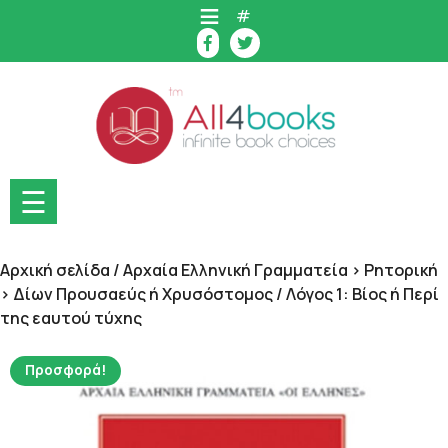
Skip
#
to
content
☰
Αρχική σελίδα
/
Αρχαία Ελληνική Γραμματεία > Ρητορική
> Δίων Προυσαεύς ή Χρυσόστομος
/ Λόγος 1: Βίος ή Περί
της εαυτού τύχης
Προσφορά!