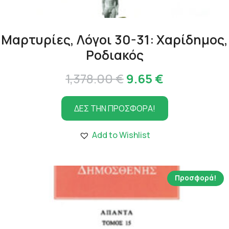
Μαρτυρίες, Λόγοι 30-31: Χαρίδημος,
Ροδιακός
Original
Η
1,378.00
€
9.65
€
price
τρέχουσα
ΔΕΣ ΤΗΝ ΠΡΟΣΦΟΡΑ!
was:
τιμή
1,378.00 €.
είναι:
Add to Wishlist
9.65 €.
Προσφορά!