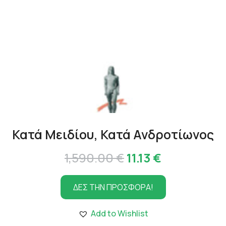
Κατά Μειδίου, Κατά Ανδροτίωνος
Original
Η
1,590.00
€
11.13
€
price
τρέχουσα
ΔΕΣ ΤΗΝ ΠΡΟΣΦΟΡΑ!
was:
τιμή
1,590.00 €.
είναι:
Add to Wishlist