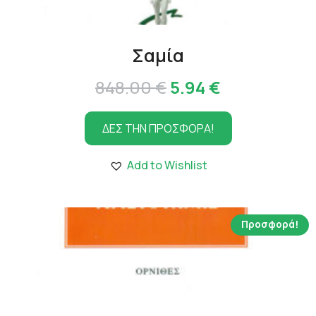
Σαμία
Original
Η
848.00
€
5.94
€
price
τρέχουσα
ΔΕΣ ΤΗΝ ΠΡΟΣΦΟΡΑ!
was:
τιμή
848.00 €.
είναι:
Add to Wishlist
5.94 €.
Προσφορά!