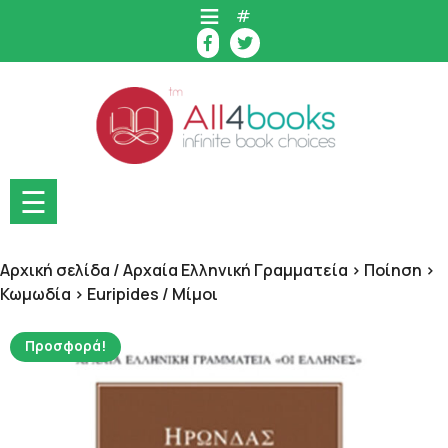
Skip
#
to
content
☰
Αρχική σελίδα
/
Αρχαία Ελληνική Γραμματεία > Ποίηση >
Κωμωδία > Euripides
/ Μίμοι
Προσφορά!