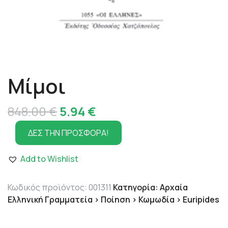
Μίμοι
Original
Η
848.00
€
5.94
€
price
τρέχουσα
ΔΕΣ ΤΗΝ ΠΡΟΣΦΟΡΑ!
was:
τιμή
Add to Wishlist
848.00 €.
είναι:
5.94 €.
Κωδικός προϊόντος:
001311
Κατηγορία:
Αρχαία
Ελληνική Γραμματεία > Ποίηση > Κωμωδία > Euripides