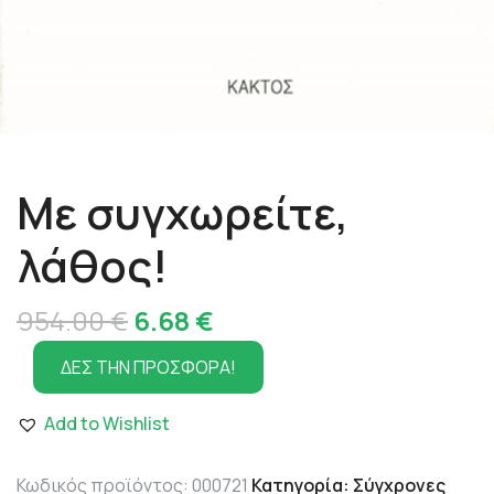
Με συγχωρείτε,
λάθος!
Original
Η
954.00
€
6.68
€
price
τρέχουσα
ΔΕΣ ΤΗΝ ΠΡΟΣΦΟΡΑ!
was:
τιμή
Add to Wishlist
954.00 €.
είναι:
6.68 €.
Κωδικός προϊόντος:
000721
Κατηγορία:
Σύγχρονες