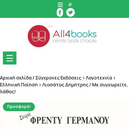
Skip
#
to
content
☰
Αρχική σελίδα
/
Σύγχρονες Εκδόσεις > Λογοτεχνία >
Ελληνική Ποίηση > Λιοσάτος Δημήτρης
/ Με συγχωρείτε,
λάθος!
Προσφορά!