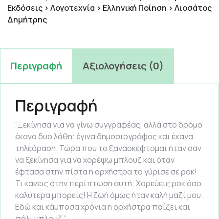
Εκδόσεις > Λογοτεχνία > Ελληνική Ποίηση > Λιοσάτος
Δημήτρης
Περιγραφή
Αξιολογήσεις (0)
Περιγραφή
“Ξεκίνησα για να γίνω συγγραφέας, αλλά στο δρόμο
έκανα δυο λάθη: έγινα δημοσιογράφος και έκανα
τηλεόραση. Τώρα που το ξανασκέφτομαι ήταν σαν
να ξεκίνησα για να χορέψω μπλουζ και όταν
έφτασα στην πίστα η ορχήστρα το γύρισε σε ροκ!
Τι κάνεις στην περίπτωση αυτή; Χορεύεις ροκ όσο
καλύτερα μπορείς! Η ζωή όμως ήταν καλή μαζί μου.
Εδώ και κάμποσα χρόνια η ορχήστρα παίζει και
πάλι μπλουζ.”