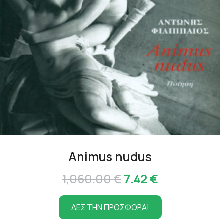
Animus nudus
Original
Η
1,060.00
€
7.42
€
price
τρέχουσα
ΔΕΣ ΤΗΝ ΠΡΟΣΦΟΡΑ!
was:
τιμή