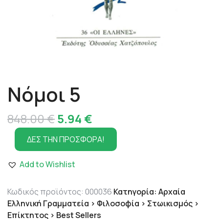
Νόμοι 5
Original
Η
848.00
€
5.94
€
price
τρέχουσα
ΔΕΣ ΤΗΝ ΠΡΟΣΦΟΡΑ!
was:
τιμή
Add to Wishlist
848.00 €.
είναι:
5.94 €.
Κωδικός προϊόντος:
000036
Κατηγορία:
Αρχαία
Ελληνική Γραμματεία > Φιλοσοφία > Στωικισμός >
Επίκτητος > Best Sellers