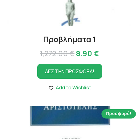
Προβλήματα 1
Original
Η
1,272.00
€
8.90
€
price
τρέχουσα
ΔΕΣ ΤΗΝ ΠΡΟΣΦΟΡΑ!
was:
τιμή
1,272.00 €.
είναι:
Add to Wishlist
8.90 €.
Προσφορά!