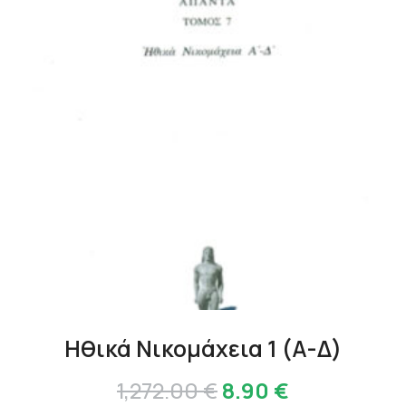
Ηθικά Νικομάχεια 1 (Α-Δ)
Original
Η
1,272.00
€
8.90
€