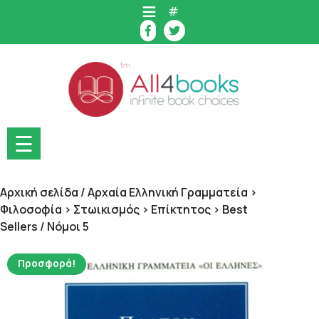
Skip
#
to
content
☰
Αρχική σελίδα
/
Αρχαία Ελληνική Γραμματεία >
Φιλοσοφία > Στωικισμός > Επίκτητος > Best
Sellers
/ Νόμοι 5
Προσφορά!