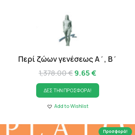
Περί ζώων γενέσεως Α΄, Β΄
Original
Η
1,378.00
€
9.65
€
price
τρέχουσα
ΔΕΣ ΤΗΝ ΠΡΟΣΦΟΡΑ!
was:
τιμή
1,378.00 €.
είναι:
Add to Wishlist
9.65 €.
Προσφορά!