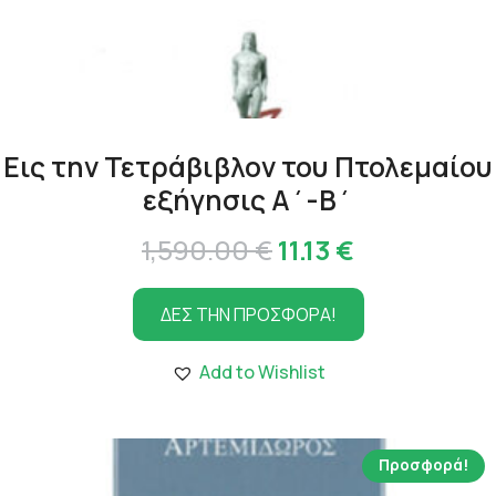
Εις την Τετράβιβλον του Πτολεμαίου
εξήγησις Α΄-Β΄
Original
Η
1,590.00
€
11.13
€
price
τρέχουσα
ΔΕΣ ΤΗΝ ΠΡΟΣΦΟΡΑ!
was:
τιμή
1,590.00 €.
είναι:
Add to Wishlist
11.13 €.
Προσφορά!