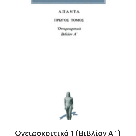
Ονειροκριτικά 1 (Βιβλίον Α΄)