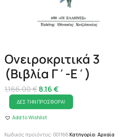
Ονειροκριτικά 3
(Βιβλία Γ΄-Ε΄)
Original
Η
1,166.00
€
8.16
€
price
τρέχουσα
ΔΕΣ ΤΗΝ ΠΡΟΣΦΟΡΑ!
was:
τιμή
Add to Wishlist
1,166.00 €.
είναι:
8.16 €.
Κωδικός προϊόντος:
001166
Κατηγορία:
Αρχαία