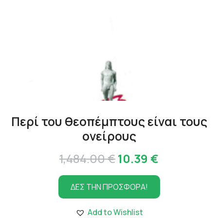
Περί του θεοπέμπτους είναι τους
ονείρους
Original
Η
1,484.00
€
10.39
€
price
τρέχουσα
ΔΕΣ ΤΗΝ ΠΡΟΣΦΟΡΑ!
was:
τιμή
1,484.00 €.
είναι:
Add to Wishlist