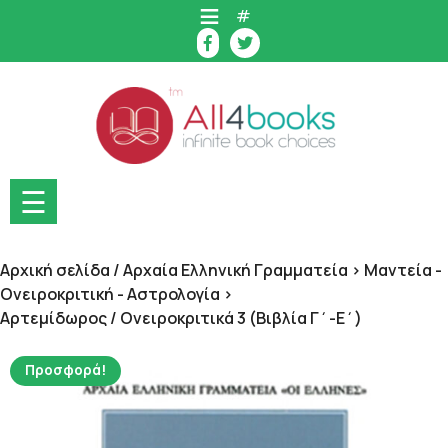
Skip
#
to
content
☰
Αρχική σελίδα
/
Αρχαία Ελληνική Γραμματεία > Μαντεία -
Ονειροκριτική - Αστρολογία >
Αρτεμίδωρος
/ Ονειροκριτικά 3 (Βιβλία Γ΄-Ε΄)
Προσφορά!