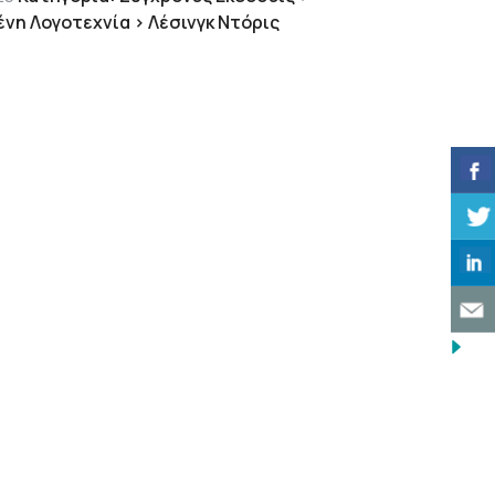
ένη Λογοτεχνία > Λέσινγκ Ντόρις