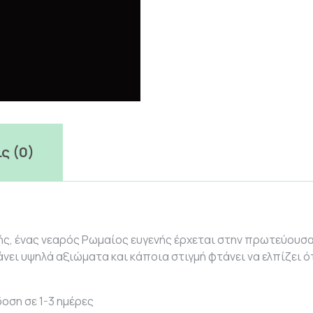
ς (0)
ής, ένας νεαρός Ρωμαίος ευγενής έρχεται στην πρωτεύουσα
νει υψηλά αξιώματα και κάποια στιγμή φτάνει να ελπίζει ότ
οση σε 1-3 ημέρες