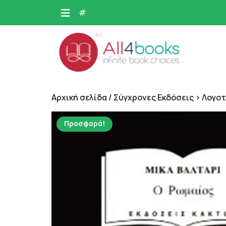
Skip
#
to
content
Αρχική σελίδα
/
Σύγχρονες Εκδόσεις > Λογοτ
Προσφορά!