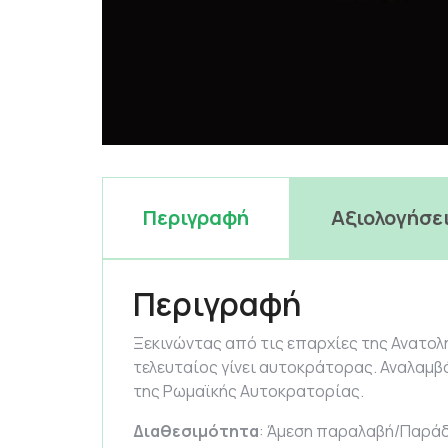
Περιγραφή
Αξιολογήσει
Περιγραφή
Ξεκινώντας από τις επαρχίες της Ανατολ
τελευταίος γίνει αυτοκράτορας. Αναλαμβά
της Ρωμαϊκής Αυτοκρατορίας.
Διαθεσιμότητα
: Άμεση παραλαβή/Παράδ