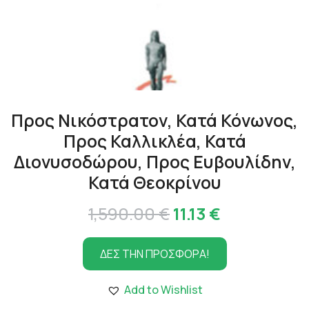
Προς Νικόστρατον, Κατά Κόνωνος,
Προς Καλλικλέα, Κατά
Διονυσοδώρου, Προς Ευβουλίδην,
Κατά Θεοκρίνου
Original
Η
1,590.00
€
11.13
€
price
τρέχουσα
ΔΕΣ ΤΗΝ ΠΡΟΣΦΟΡΑ!
was:
τιμή
1,590.00 €.
είναι:
Add to Wishlist