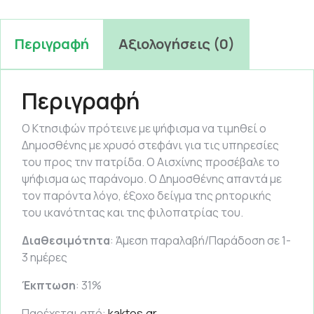
Περιγραφή
Αξιολογήσεις (0)
Περιγραφή
Ο Κτησιφών πρότεινε με ψήφισμα να τιμηθεί ο
Δημοσθένης με χρυσό στεφάνι για τις υπηρεσίες
του προς την πατρίδα. Ο Αισχίνης προσέβαλε το
ψήφισμα ως παράνομο. Ο Δημοσθένης απαντά με
τον παρόντα λόγο, έξοχο δείγμα της ρητορικής
του ικανότητας και της φιλοπατρίας του.
Διαθεσιμότητα
: Άμεση παραλαβή/Παράδοση σε 1-
3 ημέρες
Έκπτωση
: 31%
Παρέχεται από:
kaktos.gr