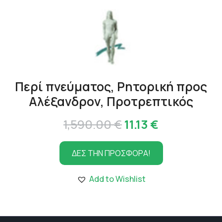
Περί πνεύματος, Ρητορική προς
Αλέξανδρον, Προτρεπτικός
Original
Η
1,590.00
€
11.13
€
price
τρέχουσα
ΔΕΣ ΤΗΝ ΠΡΟΣΦΟΡΑ!
was:
τιμή
1,590.00 €.
είναι:
Add to Wishlist
11.13 €.