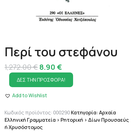
Περί του στεφάνου
Original
Η
1,272.00
€
8.90
€
price
τρέχουσα
ΔΕΣ ΤΗΝ ΠΡΟΣΦΟΡΑ!
was:
τιμή
Add to Wishlist
1,272.00 €.
είναι:
8.90 €.
Κωδικός προϊόντος:
000290
Κατηγορία:
Αρχαία
Ελληνική Γραμματεία > Ρητορική > Δίων Προυσαεύς
ή Χρυσόστομος