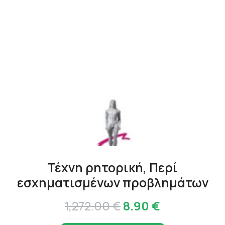
Τέχνη ρητορική, Περί
εσχηματισμένων προβλημάτων
Original
Η
1,272.00
€
8.90
€
price
τρέχουσα