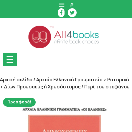
Skip
#
to
content
☰
Αρχική σελίδα
/
Αρχαία Ελληνική Γραμματεία > Ρητορική
> Δίων Προυσαεύς ή Χρυσόστομος
/ Περί του στεφάνου
Προσφορά!