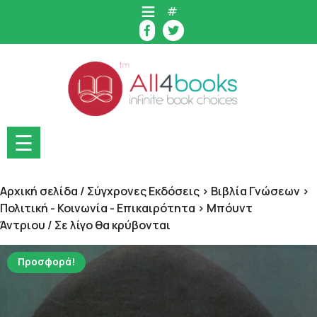
Skip
#
to
content
☰
Αρχική σελίδα
/
Σύγχρονες Εκδόσεις > Βιβλία Γνώσεων >
Πολιτική - Κοινωνία - Επικαιρότητα > Μπόυντ
Άντριου
/ Σε λίγο θα κρύβονται
Προσφορά!