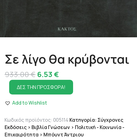
Σε λίγο θα κρύβονται
Original
Η
933.00
€
6.53
€
price
τρέχουσα
ΔΕΣ ΤΗΝ ΠΡΟΣΦΟΡΑ!
was:
τιμή
Add to Wishlist
933.00 €.
είναι:
6.53 €.
Κωδικός προϊόντος:
005114
Κατηγορία:
Σύγχρονες
Εκδόσεις > Βιβλία Γνώσεων > Πολιτική - Κοινωνία -
Επικαιρότητα > Μπόυντ Άντριου