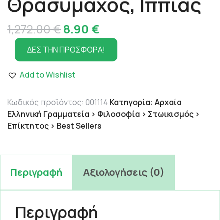
Θρασύμαχος, Ιππίας
Original
Η
1,272.00
€
8.90
€
price
τρέχουσα
ΔΕΣ ΤΗΝ ΠΡΟΣΦΟΡΑ!
was:
τιμή
Add to Wishlist
1,272.00 €.
είναι:
8.90 €.
Κωδικός προϊόντος:
001114
Κατηγορία:
Αρχαία
Ελληνική Γραμματεία > Φιλοσοφία > Στωικισμός >
Επίκτητος > Best Sellers
Περιγραφή
Αξιολογήσεις (0)
Περιγραφή