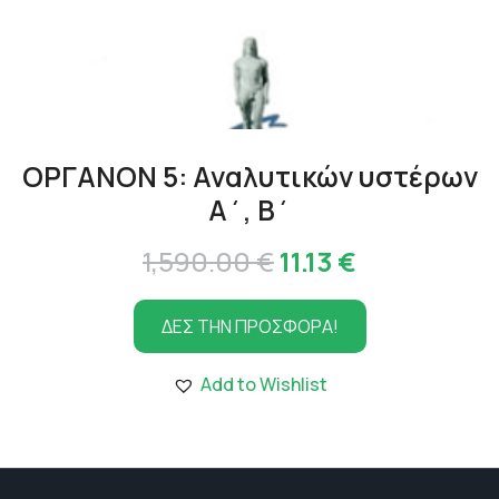
ΟΡΓΑΝΟΝ 5: Αναλυτικών υστέρων
Α΄, Β΄
Original
Η
1,590.00
€
11.13
€
price
τρέχουσα
ΔΕΣ ΤΗΝ ΠΡΟΣΦΟΡΑ!
was:
τιμή
1,590.00 €.
είναι:
Add to Wishlist
11.13 €.