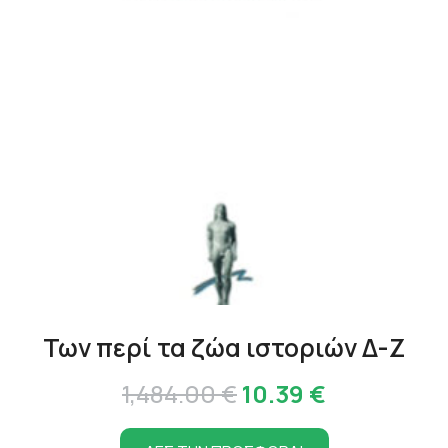
Των περί τα ζώα ιστοριών Δ-Ζ
Original
Η
1,484.00
€
10.39
€
price
τρέχουσα