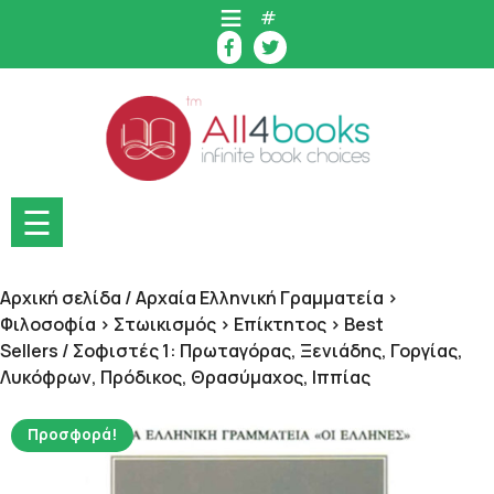
Skip
#
to
content
☰
Αρχική σελίδα
/
Αρχαία Ελληνική Γραμματεία >
Φιλοσοφία > Στωικισμός > Επίκτητος > Best
Sellers
/ Σοφιστές 1: Πρωταγόρας, Ξενιάδης, Γοργίας,
Λυκόφρων, Πρόδικος, Θρασύμαχος, Ιππίας
Προσφορά!