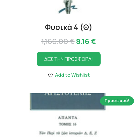
Φυσικά 4 (Θ)
Original
Η
1,166.00
€
8.16
€
price
τρέχουσα
ΔΕΣ ΤΗΝ ΠΡΟΣΦΟΡΑ!
was:
τιμή
1,166.00 €.
είναι:
Add to Wishlist
8.16 €.
Προσφορά!