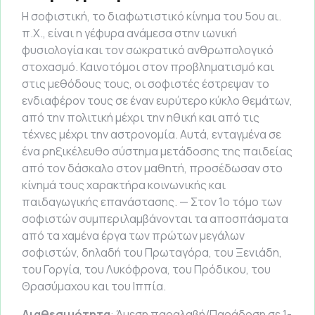
Η σοφιστική, το διαφωτιστικό κίνημα του 5ου αι.
π.Χ., είναι η γέφυρα ανάμεσα στην ιωνική
φυσιολογία και τον σωκρατικό ανθρωπολογικό
στοχασμό. Καινοτόμοι στον προβληματισμό και
στις μεθόδους τους, οι σοφιστές έστρεψαν το
ενδιαφέρον τους σε έναν ευρύτερο κύκλο θεμάτων,
από την πολιτική μέχρι την ηθική και από τις
τέχνες μέχρι την αστρονομία. Αυτά, ενταγμένα σε
ένα ρηξικέλευθο σύστημα μετάδοσης της παιδείας
από τον δάσκαλο στον μαθητή, προσέδωσαν στο
κίνημά τους χαρακτήρα κοινωνικής και
παιδαγωγικής επανάστασης. — Στον 1ο τόμο των
σοφιστών συμπεριλαμβάνονται τα αποσπάσματα
από τα χαμένα έργα των πρώτων μεγάλων
σοφιστών, δηλαδή του Πρωταγόρα, του Ξενιάδη,
του Γοργία, του Λυκόφρονα, του Πρόδικου, του
Θρασύμαχου και του Ιππία.
Διαθεσιμότητα
: Άμεση παραλαβή/Παράδοση σε 1-