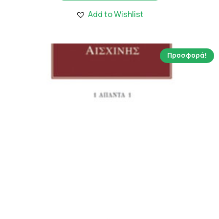
1,166.00 €.
είναι:
Add to Wishlist
8.16 €.
Προσφορά!