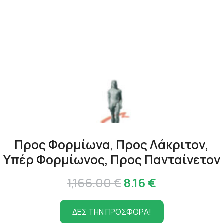
Προς Φορμίωνα, Προς Λάκριτον,
Υπέρ Φορμίωνος, Προς Πανταίνετον
Original
Η
1,166.00
€
8.16
€
price
τρέχουσα
ΔΕΣ ΤΗΝ ΠΡΟΣΦΟΡΑ!
was:
τιμή