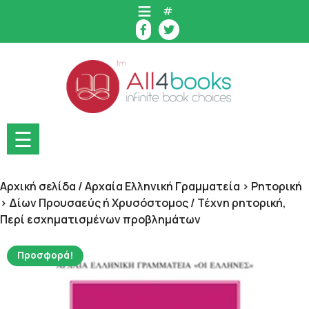
Skip
#
to
content
☰
Αρχική σελίδα
/
Αρχαία Ελληνική Γραμματεία > Ρητορική
> Δίων Προυσαεύς ή Χρυσόστομος
/ Τέχνη ρητορική,
Περί εσχηματισμένων προβλημάτων
Προσφορά!