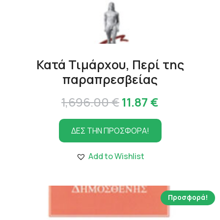
Κατά Τιμάρχου, Περί της
παραπρεσβείας
Original
Η
1,696.00
€
11.87
€
price
τρέχουσα
ΔΕΣ ΤΗΝ ΠΡΟΣΦΟΡΑ!
was:
τιμή
1,696.00 €.
είναι:
Add to Wishlist
11.87 €.
Προσφορά!