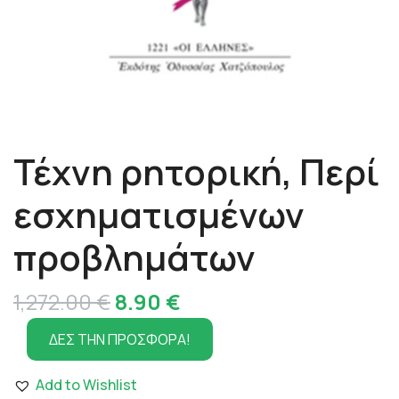
Τέχνη ρητορική, Περί
εσχηματισμένων
προβλημάτων
Original
Η
1,272.00
€
8.90
€
price
τρέχουσα
ΔΕΣ ΤΗΝ ΠΡΟΣΦΟΡΑ!
was:
τιμή
Add to Wishlist
1,272.00 €.
είναι: