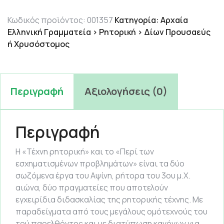
8.90 €.
Κωδικός προϊόντος:
001357
Κατηγορία:
Αρχαία
Ελληνική Γραμματεία > Ρητορική > Δίων Προυσαεύς
ή Χρυσόστομος
Περιγραφή
Αξιολογήσεις (0)
Περιγραφή
Η «Τέχνη ρητορική» και το «Περί των
εσχηματισμένων προβλημάτων» είναι τα δύο
σωζόμενα έργα του Αψίνη, ρήτορα του 3ου μ.Χ.
αιώνα, δύο πραγματείες που αποτελούν
εγχειρίδια διδασκαλίας της ρητορικής τέχνης. Με
παραδείγματα από τους μεγάλους ομότεχνούς του
τού παρελθόντος και με διατύπωση κανόνων για