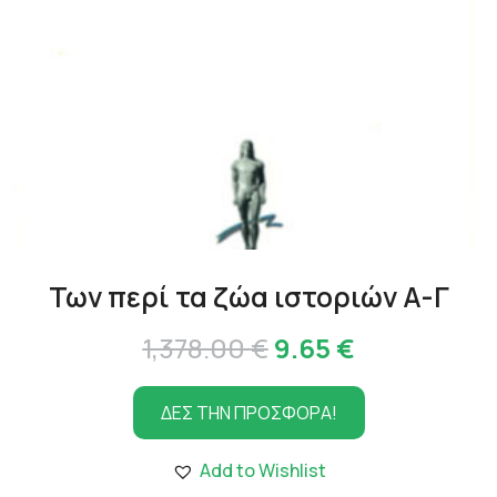
Των περί τα ζώα ιστοριών Α-Γ
Original
Η
1,378.00
€
9.65
€
price
τρέχουσα
ΔΕΣ ΤΗΝ ΠΡΟΣΦΟΡΑ!
was:
τιμή
1,378.00 €.
είναι:
Add to Wishlist