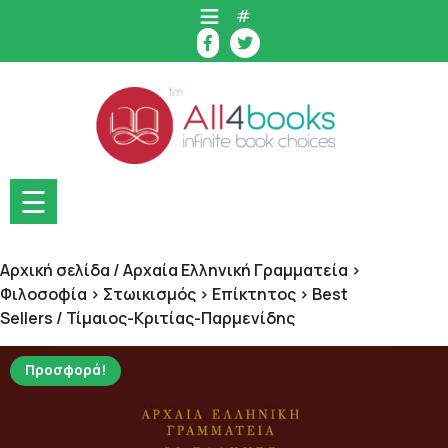
Skip
#
to
content
☰
Αρχική σελίδα
/
Αρχαία Ελληνική Γραμματεία >
Φιλοσοφία > Στωικισμός > Επίκτητος > Best
Sellers
/ Τίμαιος-Κριτίας-Παρμενίδης
Προσφορά!