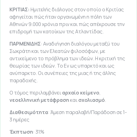
ΚΡΙΤΙΑΣ:
Ημιτελής διάλογος στον οποίο ο Κριτίας
αφηγείται πώς ήταν οργανωμένη η πόλη των
Αθηνών 9.000 χρόνια πριν και πώς απέκρουσε την
επιδρομή των κατοίκων της Ατλαντίδας.
ΠΑΡΜΕΝΙΔΗΣ
: Αναδιήγηση διαλόγου μεταξύ του
Σωκράτη και των Ελεατών φιλοσόφων, με
αντικείμενο το πρόβλημα των ιδεών. Η κριτική της
θεωρίας των ιδεών. Το Εν ως υπαρκτό και ως
ανύπαρκτο. Οι συνέπειες της μιας ή της άλλης
παραδοχής.
Ο τόμος περιλαμβάνει
αρχαίο κείμενο
,
νεοελληνική μετάφραση
και
σχολιασμό
.
Διαθεσιμότητα
: Άμεση παραλαβή/Παράδοση σε 1-
3 ημέρες
Έκπτωση
: 31%