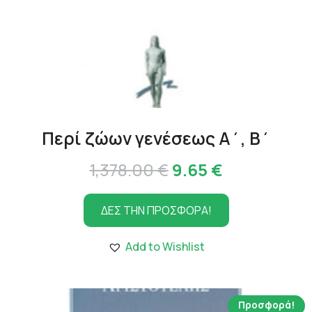
Περί ζώων γενέσεως Α΄, Β΄
Original
Η
1,378.00
€
9.65
€
price
τρέχουσα
ΔΕΣ ΤΗΝ ΠΡΟΣΦΟΡΑ!
was:
τιμή
1,378.00 €.
είναι:
Add to Wishlist
9.65 €.
Προσφορά!