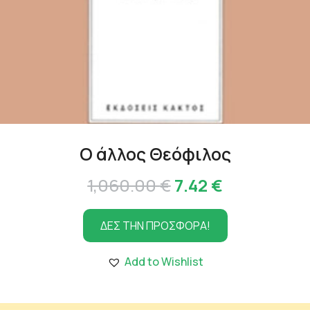
Ο άλλος Θεόφιλος
Original
Η
1,060.00
€
7.42
€
price
τρέχουσα
ΔΕΣ ΤΗΝ ΠΡΟΣΦΟΡΑ!
was:
τιμή
1,060.00 €.
είναι:
Add to Wishlist
7.42 €.