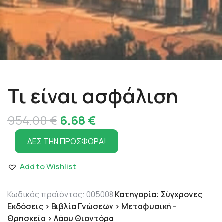
Τι είναι ασφάλιση
Original
Η
954.00
€
6.68
€
price
τρέχουσα
ΔΕΣ ΤΗΝ ΠΡΟΣΦΟΡΑ!
was:
τιμή
Add to Wishlist
954.00 €.
είναι:
6.68 €.
Κωδικός προϊόντος:
005008
Κατηγορία:
Σύγχρονες
Εκδόσεις > Βιβλία Γνώσεων > Μεταφυσική -
Θρησκεία > Λάου Θιοντόρα