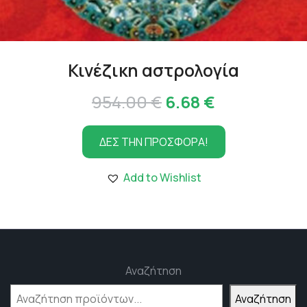
Κινέζικη αστρολογία
Original
Η
954.00
€
6.68
€
price
τρέχουσα
ΔΕΣ ΤΗΝ ΠΡΟΣΦΟΡΑ!
was:
τιμή
954.00 €.
είναι:
Add to Wishlist
6.68 €.
Αναζήτηση
Αναζήτηση