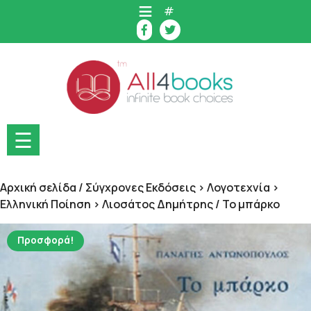
Skip
#
to
content
☰
Αρχική σελίδα
/
Σύγχρονες Εκδόσεις > Λογοτεχνία >
Ελληνική Ποίηση > Λιοσάτος Δημήτρης
/ Το μπάρκο
Προσφορά!