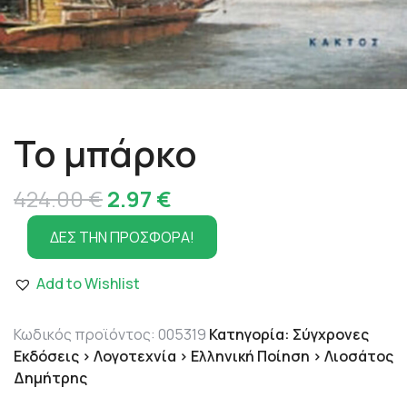
Το μπάρκο
Original
Η
424.00
€
2.97
€
price
τρέχουσα
ΔΕΣ ΤΗΝ ΠΡΟΣΦΟΡΑ!
was:
τιμή
Add to Wishlist
424.00 €.
είναι:
2.97 €.
Κωδικός προϊόντος:
005319
Κατηγορία:
Σύγχρονες
Εκδόσεις > Λογοτεχνία > Ελληνική Ποίηση > Λιοσάτος
Δημήτρης