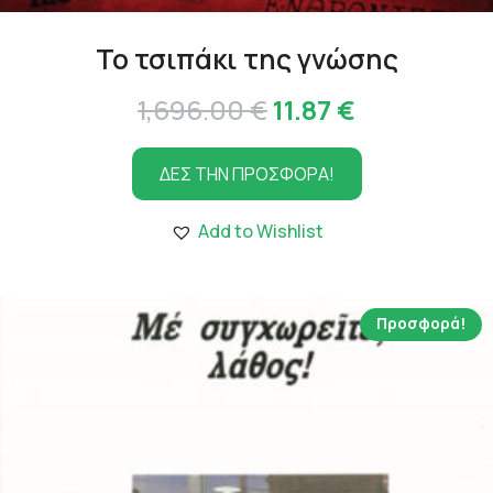
Το τσιπάκι της γνώσης
Original
Η
1,696.00
€
11.87
€
price
τρέχουσα
ΔΕΣ ΤΗΝ ΠΡΟΣΦΟΡΑ!
was:
τιμή
1,696.00 €.
είναι:
Add to Wishlist
11.87 €.
Προσφορά!