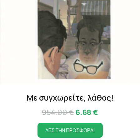
Με συγχωρείτε, λάθος!
Original
Η
954.00
€
6.68
€
price
τρέχουσα
ΔΕΣ ΤΗΝ ΠΡΟΣΦΟΡΑ!
was:
τιμή