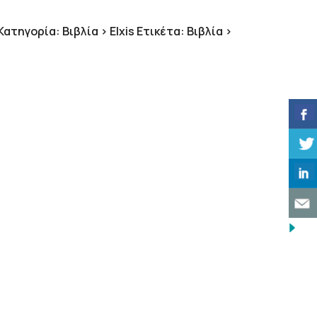
0 €.
είναι:
14.94 €.
Κατηγορία:
Βιβλία > Elxis
Ετικέτα:
Βιβλία >