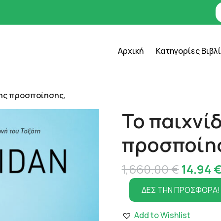
Αρχική
Κατηγορίες Βιβλ
της προσποίησης,
Το παιχνίδ
προσποίη
Origina
1,660.00
€
14.94
price
ΔΕΣ ΤΗΝ ΠΡΟΣΦΟΡΑ!
was:
Add to Wishlist