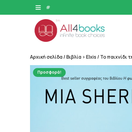
Skip
#
to
content
Αρχική σελίδα
/
Βιβλία > Elxis
/ Το παιχνίδι 
Προσφορά!