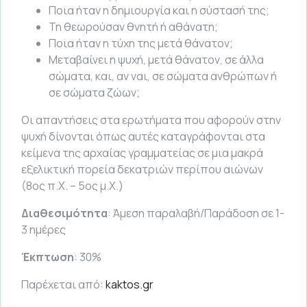
Ποια ήταν η δημιουργία και η σύστασή της;
Τη θεωρούσαν θνητή ή αθάνατη;
Ποια ήταν η τύχη της μετά θάνατον;
Μεταβαίνει η ψυχή, μετά θάνατον, σε άλλα
σώματα, και, αν ναι, σε σώματα ανθρώπων ή
σε σώματα ζώων;
Οι απαντήσεις στα ερωτήματα που αφορούν στην
ψυχή δίνονται όπως αυτές καταγράφονται στα
κείμενα της αρχαίας γραμματείας σε μια μακρά
εξελικτική πορεία δεκατριών περίπου αιώνων
(8ος π.Χ. – 5ος μ.Χ.)
Διαθεσιμότητα
: Άμεση παραλαβή/Παράδοση σε 1-
3 ημέρες
Έκπτωση
: 30%
Παρέχεται από:
kaktos.gr