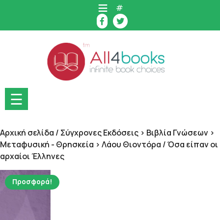
Skip
#
to
content
☰
Αρχική σελίδα
/
Σύγχρονες Εκδόσεις > Βιβλία Γνώσεων >
Μεταφυσική - Θρησκεία > Λάου Θιοντόρα
/ Όσα είπαν οι
αρχαίοι Έλληνες
Προσφορά!