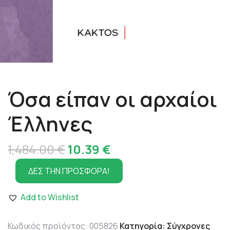
Όσα είπαν οι αρχαίοι
Έλληνες
Original
Η
1,484.00
€
10.39
€
price
τρέχουσα
ΔΕΣ ΤΗΝ ΠΡΟΣΦΟΡΑ!
was:
τιμή
Add to Wishlist
1,484.00 €.
είναι:
10.39 €.
Κωδικός προϊόντος:
005826
Κατηγορία:
Σύγχρονες