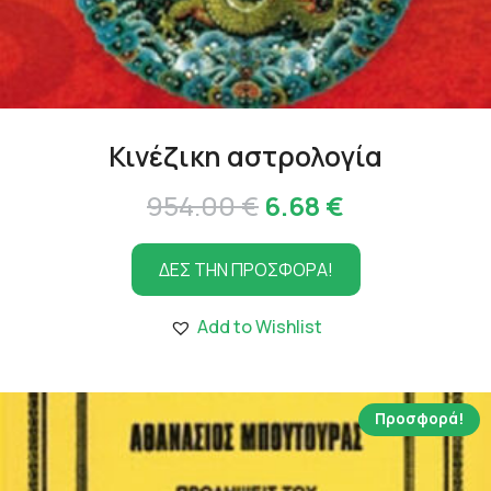
Κινέζικη αστρολογία
Original
Η
954.00
€
6.68
€
price
τρέχουσα
ΔΕΣ ΤΗΝ ΠΡΟΣΦΟΡΑ!
was:
τιμή
954.00 €.
είναι:
Add to Wishlist
6.68 €.
Προσφορά!