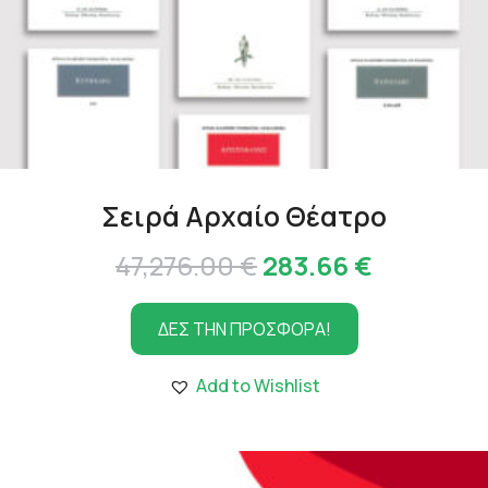
Σειρά Αρχαίο Θέατρο
Original
Η
47,276.00
€
283.66
€
price
τρέχουσ
ΔΕΣ ΤΗΝ ΠΡΟΣΦΟΡΑ!
was:
τιμή
47,276.00 €.
είναι:
Add to Wishlist
283.66 €.