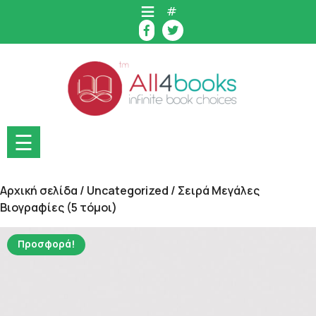
Skip
#
to
content
☰
Αρχική σελίδα
/
Uncategorized
/ Σειρά Μεγάλες
Βιογραφίες (5 τόμοι)
Προσφορά!