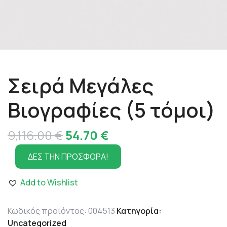
Σειρά Μεγάλες
Βιογραφίες (5 τόμοι)
Original
Η
9,116.00
€
54.70
€
price
τρέχουσα
ΔΕΣ ΤΗΝ ΠΡΟΣΦΟΡΑ!
was:
τιμή
Add to Wishlist
9,116.00 €.
είναι:
54.70 €.
Κωδικός προϊόντος:
004513
Κατηγορία:
Uncategorized