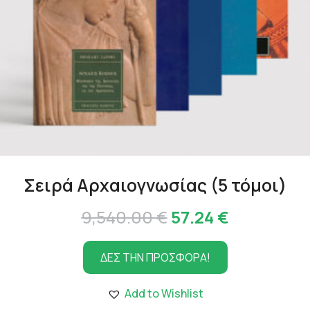
Σειρά Αρχαιογνωσίας (5 τόμοι)
Original
Η
9,540.00
€
57.24
€
price
τρέχουσα
ΔΕΣ ΤΗΝ ΠΡΟΣΦΟΡΑ!
was:
τιμή
9,540.00 €.
είναι:
Add to Wishlist